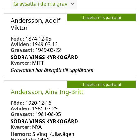
Gravsatta i denna grav
Ulricehamns pastorat
Andersson, Adolf
Viktor
Född:
1874-12-05
Avliden:
1949-03-12
Gravsatt:
1949-03-22
SÖDRA VINGS KYRKOGÅRD
Kvarter:
MITT
Gravrätten har återgått till upplåtaren
Ulricehamns pastorat
Andersson, Aina Ing-Britt
Född:
1920-12-16
Avliden:
1981-07-29
Gravsatt:
1981-08-05
SÖDRA VINGS KYRKOGÅRD
Kvarter:
NYA
Hemort:
S Ving Kullavägen
Gravplats:
0464