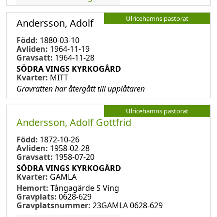
Ulricehamns pastorat
Andersson, Adolf
Född:
1880-03-10
Avliden:
1964-11-19
Gravsatt:
1964-11-28
SÖDRA VINGS KYRKOGÅRD
Kvarter:
MITT
Gravrätten har återgått till upplåtaren
Ulricehamns pastorat
Andersson, Adolf Gottfrid
Född:
1872-10-26
Avliden:
1958-02-28
Gravsatt:
1958-07-20
SÖDRA VINGS KYRKOGÅRD
Kvarter:
GAMLA
Hemort:
Tångagärde S Ving
Gravplats:
0628-629
Gravplatsnummer:
23GAMLA 0628-629