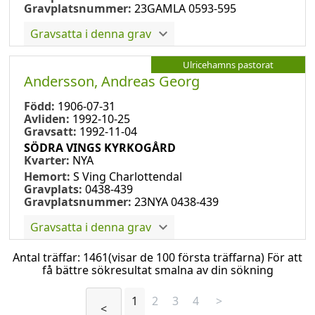
Gravplatsnummer:
23GAMLA 0593-595
Gravsatta i denna grav
Ulricehamns pastorat
Andersson, Andreas Georg
Född:
1906-07-31
Avliden:
1992-10-25
Gravsatt:
1992-11-04
SÖDRA VINGS KYRKOGÅRD
Kvarter:
NYA
Hemort:
S Ving Charlottendal
Gravplats:
0438-439
Gravplatsnummer:
23NYA 0438-439
Gravsatta i denna grav
Antal träffar:
1461
(visar de 100 första träffarna) För att
få bättre sökresultat smalna av din sökning
1
2
3
4
>
<