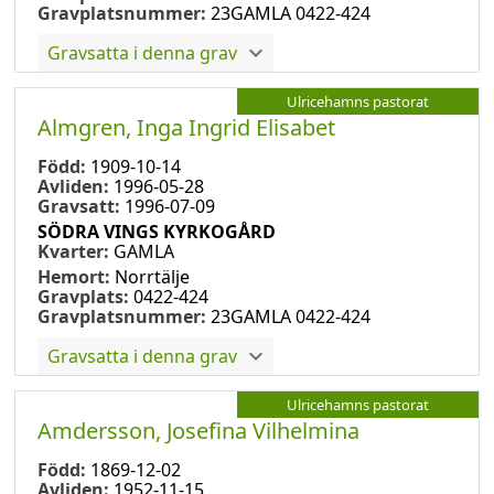
Gravplatsnummer:
23GAMLA 0422-424
Gravsatta i denna grav
Ulricehamns pastorat
Almgren, Inga Ingrid Elisabet
Född:
1909-10-14
Avliden:
1996-05-28
Gravsatt:
1996-07-09
SÖDRA VINGS KYRKOGÅRD
Kvarter:
GAMLA
Hemort:
Norrtälje
Gravplats:
0422-424
Gravplatsnummer:
23GAMLA 0422-424
Gravsatta i denna grav
Ulricehamns pastorat
Amdersson, Josefina Vilhelmina
Född:
1869-12-02
Avliden:
1952-11-15