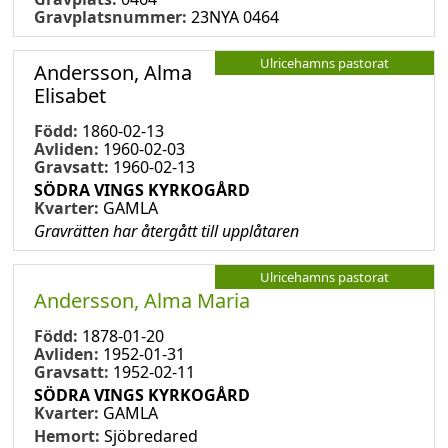
Gravplatsnummer:
23NYA 0464
Ulricehamns pastorat
Andersson, Alma
Elisabet
Född:
1860-02-13
Avliden:
1960-02-03
Gravsatt:
1960-02-13
SÖDRA VINGS KYRKOGÅRD
Kvarter:
GAMLA
Gravrätten har återgått till upplåtaren
Ulricehamns pastorat
Andersson, Alma Maria
Född:
1878-01-20
Avliden:
1952-01-31
Gravsatt:
1952-02-11
SÖDRA VINGS KYRKOGÅRD
Kvarter:
GAMLA
Hemort:
Sjöbredared