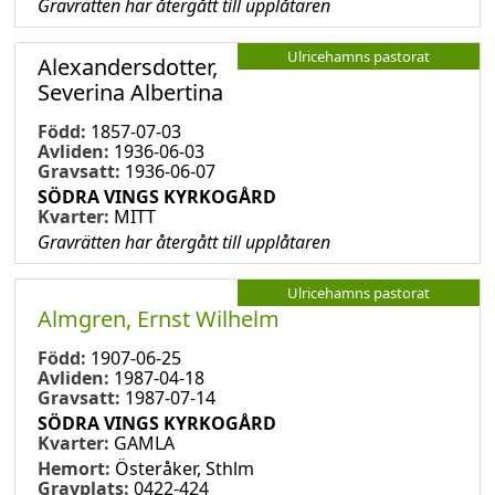
Gravrätten har återgått till upplåtaren
Ulricehamns pastorat
Alexandersdotter,
Severina Albertina
Född:
1857-07-03
Avliden:
1936-06-03
Gravsatt:
1936-06-07
SÖDRA VINGS KYRKOGÅRD
Kvarter:
MITT
Gravrätten har återgått till upplåtaren
Ulricehamns pastorat
Almgren, Ernst Wilhelm
Född:
1907-06-25
Avliden:
1987-04-18
Gravsatt:
1987-07-14
SÖDRA VINGS KYRKOGÅRD
Kvarter:
GAMLA
Hemort:
Österåker, Sthlm
Gravplats:
0422-424