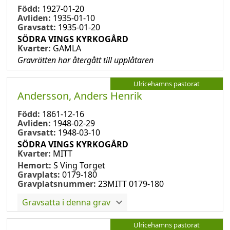
Född:
1927-01-20
Avliden:
1935-01-10
Gravsatt:
1935-01-20
SÖDRA VINGS KYRKOGÅRD
Kvarter:
GAMLA
Gravrätten har återgått till upplåtaren
Ulricehamns pastorat
Andersson, Anders Henrik
Född:
1861-12-16
Avliden:
1948-02-29
Gravsatt:
1948-03-10
SÖDRA VINGS KYRKOGÅRD
Kvarter:
MITT
Hemort:
S Ving Torget
Gravplats:
0179-180
Gravplatsnummer:
23MITT 0179-180
Gravsatta i denna grav
Ulricehamns pastorat