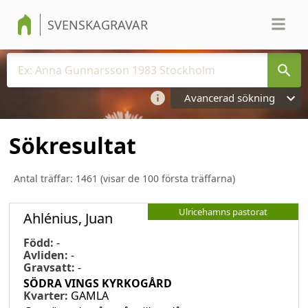
SVENSKAGRAVAR
Avancerad sökning
Sökresultat
Antal träffar:
1461
(visar de 100 första träffarna)
Ulricehamns pastorat
Ahlénius, Juan
Född:
-
Avliden:
-
Gravsatt:
-
SÖDRA VINGS KYRKOGÅRD
Kvarter:
GAMLA