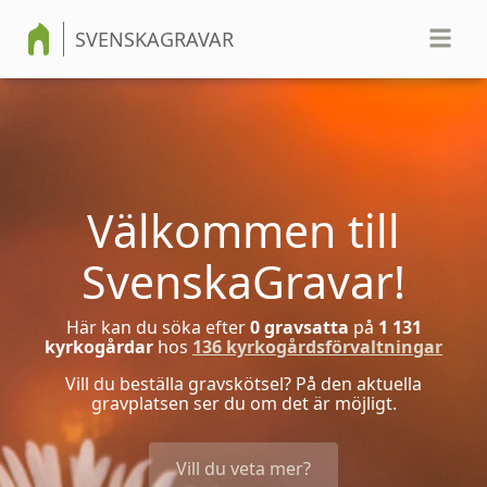
SVENSKAGRAVAR
Välkommen till
SvenskaGravar!
Här kan du söka efter
0
gravsatta
på
1 131
kyrkogårdar
hos
136
kyrkogårdsförvaltningar
Vill du beställa gravskötsel? På den aktuella
gravplatsen ser du om det är möjligt.
Vill du veta mer?