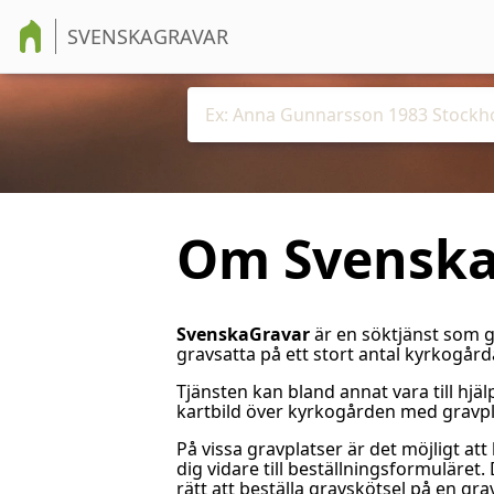
SVENSKAGRAVAR
Om Svenska
SvenskaGravar
är en söktjänst som g
gravsatta på ett stort antal kyrkogård
Tjänsten kan bland annat vara till hjäl
kartbild över kyrkogården med gravpla
På vissa gravplatser är det möjligt at
dig vidare till beställningsformuläre
rätt att beställa gravskötsel på en gra