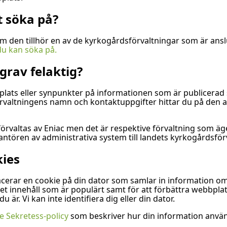
t söka på?
 den tillhör en av de kyrkogårdsförvaltningar som är anslu
du kan söka på.
grav felaktig?
plats eller synpunkter på informationen som är publicerad
Förvaltningens namn och kontaktuppgifter hittar du på den a
förvaltas av Eniac men det är respektive förvaltning som ä
ntören av administrativa system till landets kyrkogårdsförv
ies
lacerar en cookie på din dator som samlar in information o
et innehåll som är populärt samt för att förbättra webbplat
är. Vi kan inte identifiera dig eller din dator.
e Sekretess-policy
som beskriver hur din information anvä