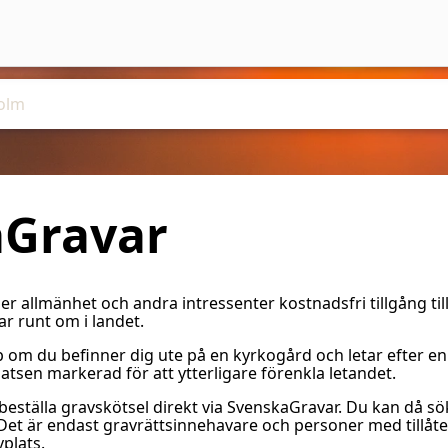
Gravar
er allmänhet och andra intressenter kostnadsfri tillgång ti
ar runt om i landet.
p om du befinner dig ute på en kyrkogård och letar efter en g
tsen markerad för att ytterligare förenkla letandet.
t beställa gravskötsel direkt via SvenskaGravar. Du kan då s
t. Det är endast gravrättsinnehavare och personer med tillå
vplats.