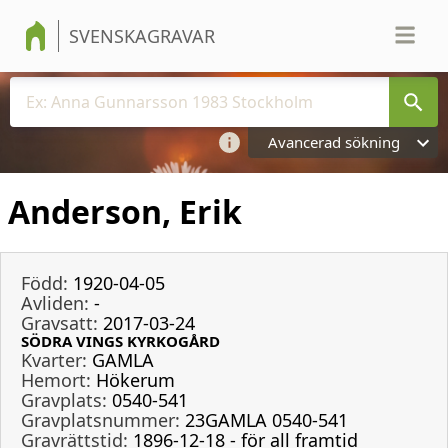
SVENSKAGRAVAR
Avancerad sökning
Anderson, Erik
Född:
1920-04-05
Avliden:
-
Gravsatt:
2017-03-24
SÖDRA VINGS KYRKOGÅRD
Kvarter:
GAMLA
Hemort:
Hökerum
Gravplats:
0540-541
Gravplatsnummer:
23GAMLA 0540-541
Gravrättstid:
1896-12-18 - för all framtid