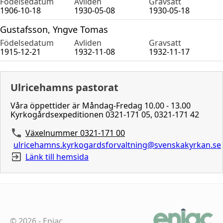
Födelsedatum
Avliden
Gravsatt
1906-10-18
1930-05-08
1930-05-18
Gustafsson, Yngve Tomas
Födelsedatum
Avliden
Gravsatt
1915-12-21
1932-11-08
1932-11-17
Ulricehamns pastorat
Våra öppettider är Måndag-Fredag 10.00 - 13.00
Kyrkogårdsexpeditionen 0321-171 05, 0321-171 42
Växelnummer 0321-171 00
ulricehamns.kyrkogardsforvaltning@svenskakyrkan.se
Länk till hemsida
©
2026
-
Eniac