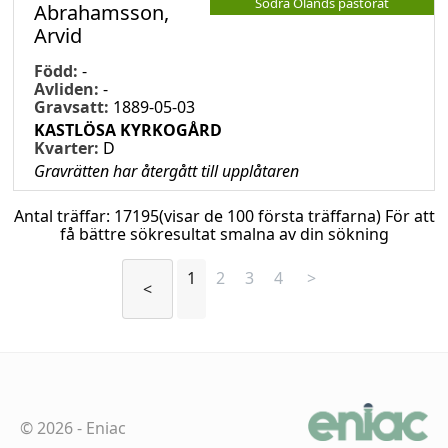
Södra Ölands pastorat
Abrahamsson,
Arvid
Född:
-
Avliden:
-
Gravsatt:
1889-05-03
KASTLÖSA KYRKOGÅRD
Kvarter:
D
Gravrätten har återgått till upplåtaren
Antal träffar:
17195
(visar de 100 första träffarna) För att
få bättre sökresultat smalna av din sökning
1
2
3
4
>
<
©
2026
-
Eniac