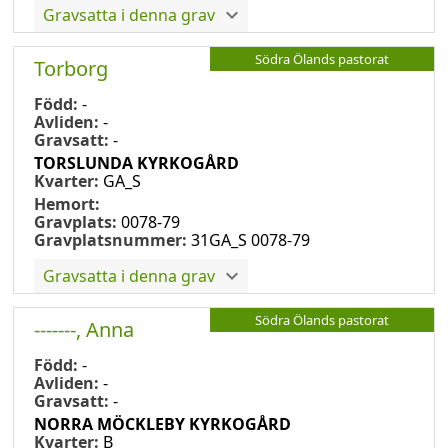
Gravsatta i denna grav
Södra Ölands pastorat
Torborg
Född:
-
Avliden:
-
Gravsatt:
-
TORSLUNDA KYRKOGÅRD
Kvarter:
GA_S
Hemort:
Gravplats:
0078-79
Gravplatsnummer:
31GA_S 0078-79
Gravsatta i denna grav
Södra Ölands pastorat
-------, Anna
Född:
-
Avliden:
-
Gravsatt:
-
NORRA MÖCKLEBY KYRKOGÅRD
Kvarter:
B