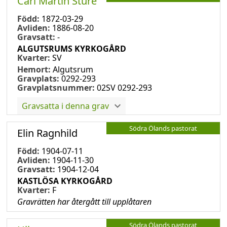
Carl Martin Sture
Född:
1872-03-29
Avliden:
1886-08-20
Gravsatt:
-
ALGUTSRUMS KYRKOGÅRD
Kvarter:
SV
Hemort:
Algutsrum
Gravplats:
0292-293
Gravplatsnummer:
02SV 0292-293
Gravsatta i denna grav
Södra Ölands pastorat
Elin Ragnhild
Född:
1904-07-11
Avliden:
1904-11-30
Gravsatt:
1904-12-04
KASTLÖSA KYRKOGÅRD
Kvarter:
F
Gravrätten har återgått till upplåtaren
Södra Ölands pastorat