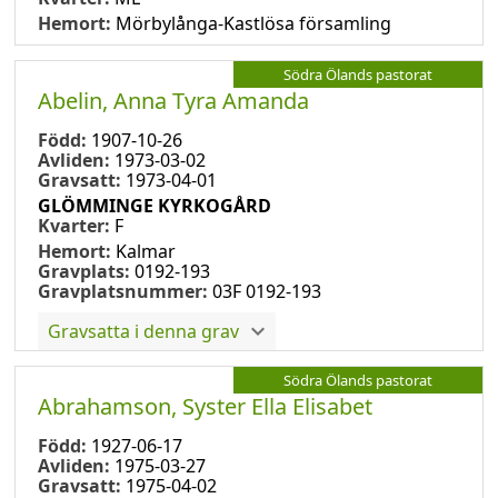
Hemort:
Mörbylånga-Kastlösa församling
Södra Ölands pastorat
Abelin, Anna Tyra Amanda
Född:
1907-10-26
Avliden:
1973-03-02
Gravsatt:
1973-04-01
GLÖMMINGE KYRKOGÅRD
Kvarter:
F
Hemort:
Kalmar
Gravplats:
0192-193
Gravplatsnummer:
03F 0192-193
Gravsatta i denna grav
Södra Ölands pastorat
Abrahamson, Syster Ella Elisabet
Född:
1927-06-17
Avliden:
1975-03-27
Gravsatt:
1975-04-02