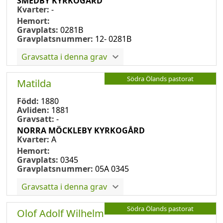
SMEDBY KYRKOGÅRD
Kvarter:
-
Hemort:
Gravplats:
0281B
Gravplatsnummer:
12- 0281B
Gravsatta i denna grav
Södra Ölands pastorat
Matilda
Född:
1880
Avliden:
1881
Gravsatt:
-
NORRA MÖCKLEBY KYRKOGÅRD
Kvarter:
A
Hemort:
Gravplats:
0345
Gravplatsnummer:
05A 0345
Gravsatta i denna grav
Södra Ölands pastorat
Olof Adolf Wilhelm