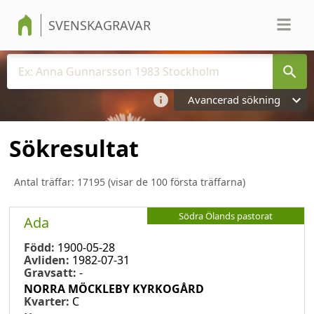
SVENSKAGRAVAR
Avancerad sökning
Sökresultat
Antal träffar:
17195
(visar de 100 första träffarna)
Södra Ölands pastorat
Ada
Född:
1900-05-28
Avliden:
1982-07-31
Gravsatt:
-
NORRA MÖCKLEBY KYRKOGÅRD
Kvarter:
C