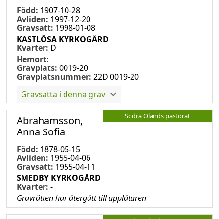
Född:
1907-10-28
Avliden:
1997-12-20
Gravsatt:
1998-01-08
KASTLÖSA KYRKOGÅRD
Kvarter:
D
Hemort:
Gravplats:
0019-20
Gravplatsnummer:
22D 0019-20
Gravsatta i denna grav
Södra Ölands pastorat
Abrahamsson,
Anna Sofia
Född:
1878-05-15
Avliden:
1955-04-06
Gravsatt:
1955-04-11
SMEDBY KYRKOGÅRD
Kvarter:
-
Gravrätten har återgått till upplåtaren