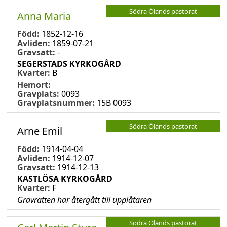
Södra Ölands pastorat
Anna Maria
Född:
1852-12-16
Avliden:
1859-07-21
Gravsatt:
-
SEGERSTADS KYRKOGÅRD
Kvarter:
B
Hemort:
Gravplats:
0093
Gravplatsnummer:
15B 0093
Södra Ölands pastorat
Arne Emil
Född:
1914-04-04
Avliden:
1914-12-07
Gravsatt:
1914-12-13
KASTLÖSA KYRKOGÅRD
Kvarter:
F
Gravrätten har återgått till upplåtaren
Södra Ölands pastorat