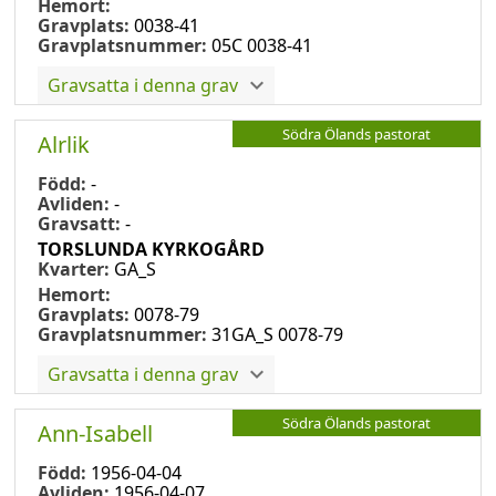
Hemort:
Gravplats:
0038-41
Gravplatsnummer:
05C 0038-41
Gravsatta i denna grav
Södra Ölands pastorat
Alrlik
Född:
-
Avliden:
-
Gravsatt:
-
TORSLUNDA KYRKOGÅRD
Kvarter:
GA_S
Hemort:
Gravplats:
0078-79
Gravplatsnummer:
31GA_S 0078-79
Gravsatta i denna grav
Södra Ölands pastorat
Ann-Isabell
Född:
1956-04-04
Avliden:
1956-04-07