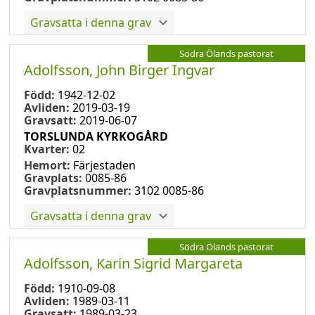
Gravsatta i denna grav
Södra Ölands pastorat
Adolfsson, John Birger Ingvar
Född:
1942-12-02
Avliden:
2019-03-19
Gravsatt:
2019-06-07
TORSLUNDA KYRKOGÅRD
Kvarter:
02
Hemort:
Färjestaden
Gravplats:
0085-86
Gravplatsnummer:
3102 0085-86
Gravsatta i denna grav
Södra Ölands pastorat
Adolfsson, Karin Sigrid Margareta
Född:
1910-09-08
Avliden:
1989-03-11
Gravsatt:
1989-03-23