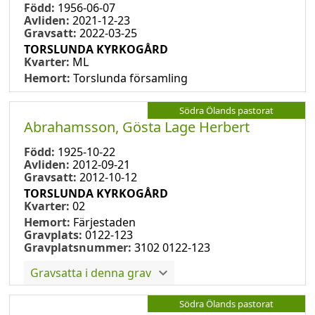
Född:
1956-06-07
Avliden:
2021-12-23
Gravsatt:
2022-03-25
TORSLUNDA KYRKOGÅRD
Kvarter:
ML
Hemort:
Torslunda församling
Södra Ölands pastorat
Abrahamsson, Gösta Lage Herbert
Född:
1925-10-22
Avliden:
2012-09-21
Gravsatt:
2012-10-12
TORSLUNDA KYRKOGÅRD
Kvarter:
02
Hemort:
Färjestaden
Gravplats:
0122-123
Gravplatsnummer:
3102 0122-123
Gravsatta i denna grav
Södra Ölands pastorat