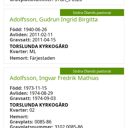
Södra Ölands pastorat
Adolfsson, Gudrun Ingrid Birgitta
Född:
1940-06-26
Avliden:
2011-02-11
Gravsatt:
2011-04-15
TORSLUNDA KYRKOGÅRD
Kvarter:
ML
Hemort:
Färjestaden
Södra Ölands pastorat
Adolfsson, Ingvar Fredrik Mathias
Född:
1973-11-15
Avliden:
1974-08-29
Gravsatt:
1974-09-03
TORSLUNDA KYRKOGÅRD
Kvarter:
02
Hemort:
Gravplats:
0085-86
Gravplatsnummer:
3102 0085-86