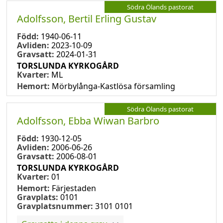
Södra Ölands pastorat
Adolfsson, Bertil Erling Gustav
Född:
1940-06-11
Avliden:
2023-10-09
Gravsatt:
2024-01-31
TORSLUNDA KYRKOGÅRD
Kvarter:
ML
Hemort:
Mörbylånga-Kastlösa församling
Södra Ölands pastorat
Adolfsson, Ebba Wiwan Barbro
Född:
1930-12-05
Avliden:
2006-06-26
Gravsatt:
2006-08-01
TORSLUNDA KYRKOGÅRD
Kvarter:
01
Hemort:
Färjestaden
Gravplats:
0101
Gravplatsnummer:
3101 0101