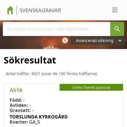
SVENSKAGRAVAR
Avancerad sökning
Sökresultat
Antal träffar:
3021
(visar de 100 första träffarna)
Södra Ölands pastorat
Alrlik
Född:
-
Avliden:
-
Gravsatt:
-
TORSLUNDA KYRKOGÅRD
Kvarter:
GA_S