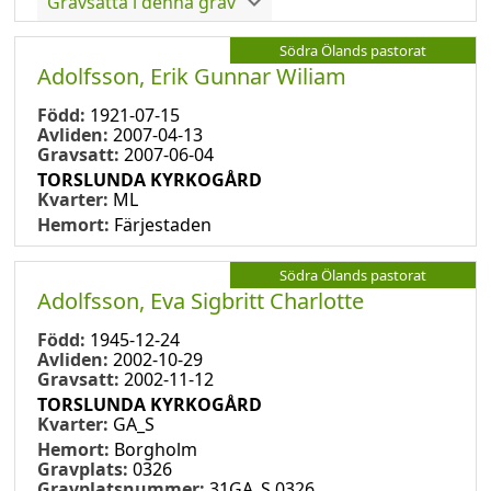
Gravsatta i denna grav
Södra Ölands pastorat
Adolfsson, Erik Gunnar Wiliam
Född:
1921-07-15
Avliden:
2007-04-13
Gravsatt:
2007-06-04
TORSLUNDA KYRKOGÅRD
Kvarter:
ML
Hemort:
Färjestaden
Södra Ölands pastorat
Adolfsson, Eva Sigbritt Charlotte
Född:
1945-12-24
Avliden:
2002-10-29
Gravsatt:
2002-11-12
TORSLUNDA KYRKOGÅRD
Kvarter:
GA_S
Hemort:
Borgholm
Gravplats:
0326
Gravplatsnummer:
31GA_S 0326