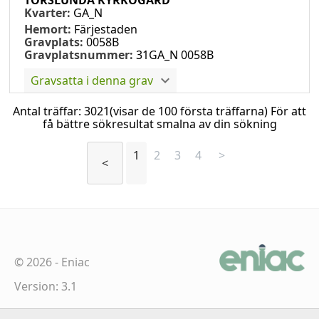
Kvarter:
GA_N
Hemort:
Färjestaden
Gravplats:
0058B
Gravplatsnummer:
31GA_N 0058B
Gravsatta i denna grav
Antal träffar:
3021
(visar de 100 första träffarna) För att
få bättre sökresultat smalna av din sökning
1
2
3
4
>
<
©
2026
-
Eniac
Version: 3.1