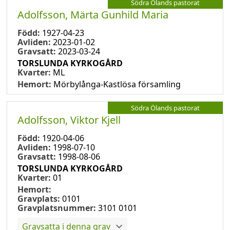
Södra Ölands pastorat
Adolfsson, Märta Gunhild Maria
Född:
1927-04-23
Avliden:
2023-01-02
Gravsatt:
2023-03-24
TORSLUNDA KYRKOGÅRD
Kvarter:
ML
Hemort:
Mörbylånga-Kastlösa församling
Södra Ölands pastorat
Adolfsson, Viktor Kjell
Född:
1920-04-06
Avliden:
1998-07-10
Gravsatt:
1998-08-06
TORSLUNDA KYRKOGÅRD
Kvarter:
01
Hemort:
Gravplats:
0101
Gravplatsnummer:
3101 0101
Gravsatta i denna grav