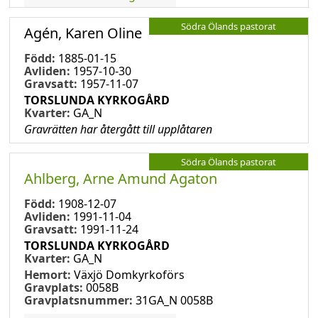
Södra Ölands pastorat
Agén, Karen Oline
Född:
1885-01-15
Avliden:
1957-10-30
Gravsatt:
1957-11-07
TORSLUNDA KYRKOGÅRD
Kvarter:
GA_N
Gravrätten har återgått till upplåtaren
Södra Ölands pastorat
Ahlberg, Arne Amund Agaton
Född:
1908-12-07
Avliden:
1991-11-04
Gravsatt:
1991-11-24
TORSLUNDA KYRKOGÅRD
Kvarter:
GA_N
Hemort:
Växjö Domkyrkoförs
Gravplats:
0058B
Gravplatsnummer:
31GA_N 0058B