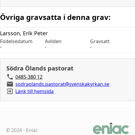
Övriga gravsatta i denna grav:
Larsson, Erik Peter
Födelsedatum
Avliden
Gravsatt
-
-
-
Södra Ölands pastorat
0485-380 12
sodraolands.pastorat@svenskakyrkan.se
Länk till hemsida
©
2026
-
Eniac