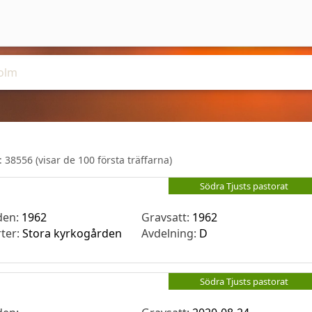
r:
38556
(visar de 100 första träffarna)
Södra Tjusts pastorat
den:
1962
Gravsatt:
1962
rter:
Stora kyrkogården
Avdelning:
D
Södra Tjusts pastorat