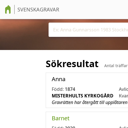
SVENSKAGRAVAR
Sökresultat
Antal träffa
Anna
Född:
1874
Avli
MISTERHULTS KYRKOGÅRD
Kva
Gravrätten har återgått till upplåtaren
Barnet