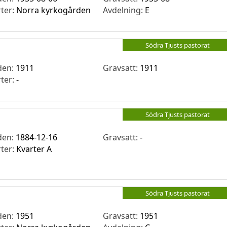
rter:
Norra kyrkogården
Avdelning:
E
Södra Tjusts pastorat
den:
1911
Gravsatt:
1911
rter:
-
Södra Tjusts pastorat
den:
1884-12-16
Gravsatt:
-
rter:
Kvarter A
Södra Tjusts pastorat
den:
1951
Gravsatt:
1951