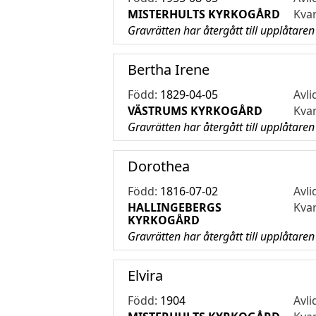
MISTERHULTS KYRKOGÅRD
Kva
Gravrätten har återgått till upplåtaren
Bertha Irene
Född:
1829-04-05
Avli
VÄSTRUMS KYRKOGÅRD
Kva
Gravrätten har återgått till upplåtaren
Dorothea
Född:
1816-07-02
Avli
HALLINGEBERGS
Kva
KYRKOGÅRD
Gravrätten har återgått till upplåtaren
Elvira
Född:
1904
Avli