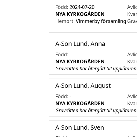
Född:
2024-07-20
Avli
NYA KYRKOGÅRDEN
Kva
Hemort:
Vimmerby församling
Gra
A-Son Lund, Anna
Född:
-
Avli
NYA KYRKOGÅRDEN
Kva
Gravrätten har återgått till upplåtaren
A-Son Lund, August
Född:
-
Avli
NYA KYRKOGÅRDEN
Kva
Gravrätten har återgått till upplåtaren
A-Son Lund, Sven