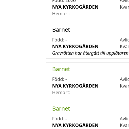
Född:
2020
Avli
NYA KYRKOGÅRDEN
Kva
Hemort:
Barnet
Född:
-
Avli
NYA KYRKOGÅRDEN
Kva
Gravrätten har återgått till upplåtaren
Barnet
Född:
-
Avli
NYA KYRKOGÅRDEN
Kva
Hemort:
Barnet
Född:
-
Avli
NYA KYRKOGÅRDEN
Kva