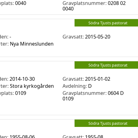
vplats:
0040
Gravplatsnummer:
0208 02
0040
Södra Tjusts pastorat
den:
-
Gravsatt:
2015-05-20
rter:
Nya Minneslunden
Södra Tjusts pastorat
den:
2014-10-30
Gravsatt:
2015-01-02
rter:
Stora kyrkogården
Avdelning:
D
vplats:
0109
Gravplatsnummer:
0604 D
0109
Södra Tjusts pastorat
den:
1955-08-06
Gravsatt:
1955-08