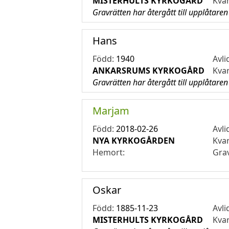
MISTERHULTS KYRKOGÅRD
Kva
Gravrätten har återgått till upplåtaren
Hans
Född:
1940
Avli
ANKARSRUMS KYRKOGÅRD
Kva
Gravrätten har återgått till upplåtaren
Marjam
Född:
2018-02-26
Avli
NYA KYRKOGÅRDEN
Kva
Hemort:
Gra
Oskar
Född:
1885-11-23
Avli
MISTERHULTS KYRKOGÅRD
Kva