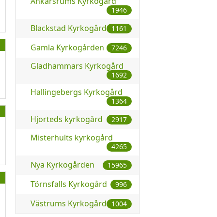
Ankarsrums Kyrkogård
1946
Blackstad Kyrkogård
1161
Gamla Kyrkogården
7246
Gladhammars Kyrkogård
1692
Hallingebergs Kyrkogård
1364
Hjorteds kyrkogård
2917
Misterhults kyrkogård
4265
Nya Kyrkogården
15965
Törnsfalls Kyrkogård
996
Västrums Kyrkogård
1004