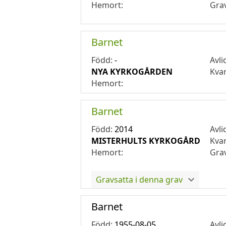
Hemort:
Gra
Barnet
Född:
-
Avli
NYA KYRKOGÅRDEN
Kva
Hemort:
Barnet
Född:
2014
Avli
MISTERHULTS KYRKOGÅRD
Kva
Hemort:
Gra
Gravsatta i denna grav
Barnet
Född:
1955-08-05
Avli