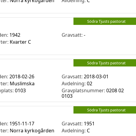
rter:
Norra kyrkogården
Avdelning:
C
Södra Tjusts pastorat
den:
1942
Gravsatt:
-
rter:
Kvarter C
Södra Tjusts pastorat
den:
2018-02-26
Gravsatt:
2018-03-01
rter:
Muslimska
Avdelning:
02
vplats:
0103
Gravplatsnummer:
0208 02
0103
Södra Tjusts pastorat
den:
1951-11-17
Gravsatt:
1951
rter:
Norra kyrkogården
Avdelning:
C