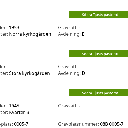
Södra Tjusts pastorat
den:
1953
Gravsatt:
-
rter:
Norra kyrkogården
Avdelning:
E
Södra Tjusts pastorat
den:
-
Gravsatt:
-
rter:
Stora kyrkogården
Avdelning:
D
Södra Tjusts pastorat
den:
1945
Gravsatt:
-
rter:
Kvarter B
vplats:
0005-7
Gravplatsnummer:
08B 0005-7