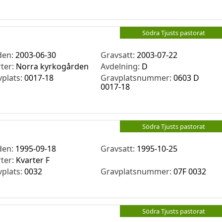
Södra Tjusts pastorat
den:
2003-06-30
Gravsatt:
2003-07-22
rter:
Norra kyrkogården
Avdelning:
D
vplats:
0017-18
Gravplatsnummer:
0603 D
0017-18
Södra Tjusts pastorat
den:
1995-09-18
Gravsatt:
1995-10-25
rter:
Kvarter F
vplats:
0032
Gravplatsnummer:
07F 0032
Södra Tjusts pastorat