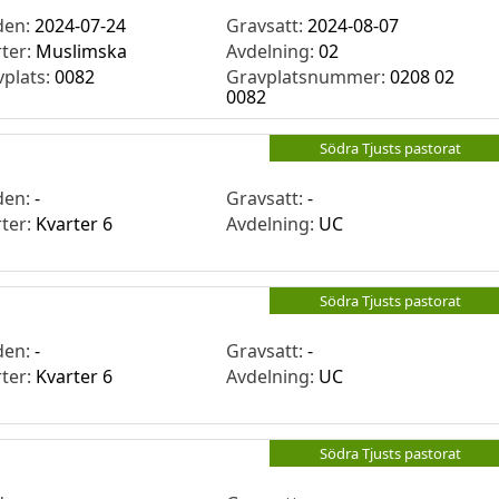
den:
2024-07-24
Gravsatt:
2024-08-07
rter:
Muslimska
Avdelning:
02
vplats:
0082
Gravplatsnummer:
0208 02
0082
Södra Tjusts pastorat
den:
-
Gravsatt:
-
rter:
Kvarter 6
Avdelning:
UC
Södra Tjusts pastorat
den:
-
Gravsatt:
-
rter:
Kvarter 6
Avdelning:
UC
Södra Tjusts pastorat