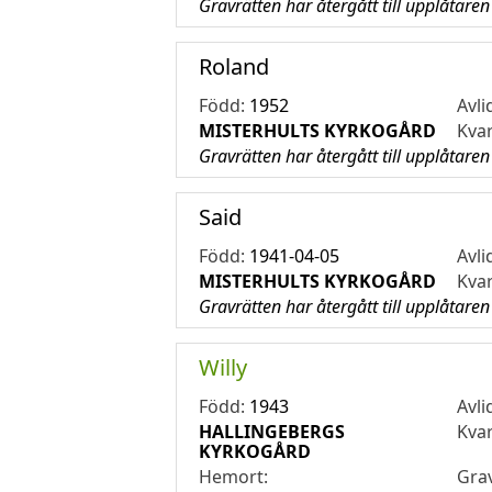
Gravrätten har återgått till upplåtaren
Roland
Född:
1952
Avli
MISTERHULTS KYRKOGÅRD
Kva
Gravrätten har återgått till upplåtaren
Said
Född:
1941-04-05
Avli
MISTERHULTS KYRKOGÅRD
Kva
Gravrätten har återgått till upplåtaren
Willy
Född:
1943
Avli
HALLINGEBERGS
Kva
KYRKOGÅRD
Hemort:
Gra