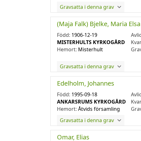
Gravsatta i denna grav
(Maja Falk) Bjelke, Maria Elsa
Född:
1906-12-19
Avli
MISTERHULTS KYRKOGÅRD
Kva
Hemort:
Misterhult
Gra
Gravsatta i denna grav
Edelholm, Johannes
Född:
1995-09-18
Avli
ANKARSRUMS KYRKOGÅRD
Kva
Hemort:
Åtvids församling
Gra
Gravsatta i denna grav
Omar, Elias