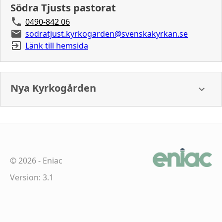
Södra Tjusts pastorat
0490-842 06
sodratjust.kyrkogarden@svenskakyrkan.se
Länk till hemsida
Nya Kyrkogården
©
2026
-
Eniac
Version: 3.1