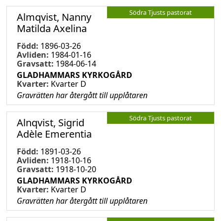
Södra Tjusts pastorat
Almqvist, Nanny
Matilda Axelina
Född:
1896-03-26
Avliden:
1984-01-16
Gravsatt:
1984-06-14
GLADHAMMARS KYRKOGÅRD
Kvarter:
Kvarter D
Gravrätten har återgått till upplåtaren
Södra Tjusts pastorat
Alnqvist, Sigrid
Adèle Emerentia
Född:
1891-03-26
Avliden:
1918-10-16
Gravsatt:
1918-10-20
GLADHAMMARS KYRKOGÅRD
Kvarter:
Kvarter D
Gravrätten har återgått till upplåtaren