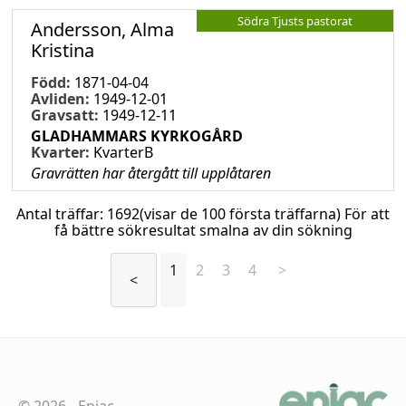
Södra Tjusts pastorat
Andersson, Alma
Kristina
Född:
1871-04-04
Avliden:
1949-12-01
Gravsatt:
1949-12-11
GLADHAMMARS KYRKOGÅRD
Kvarter:
KvarterB
Gravrätten har återgått till upplåtaren
Antal träffar:
1692
(visar de 100 första träffarna) För att
få bättre sökresultat smalna av din sökning
1
2
3
4
>
<