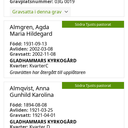
Gravplatsnummer:
03G 0019
Gravsatta i denna grav
Södra Tjusts pastorat
Almgren, Agda
Maria Hildegard
Född:
1931-09-13
Avliden:
2002-03-08
Gravsatt:
2002-11-08
GLADHAMMARS KYRKOGÅRD
Kvarter:
KvarterC
Gravrätten har återgått till upplåtaren
Södra Tjusts pastorat
Almqvist, Anna
Gunhild Karolina
Född:
1894-08-08
Avliden:
1921-03-25
Gravsatt:
1921-04-01
GLADHAMMARS KYRKOGÅRD
Kvarter:
Kvarter D