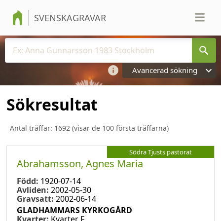
SVENSKAGRAVAR
Avancerad sökning
Sökresultat
Antal träffar:
1692
(visar de 100 första träffarna)
Södra Tjusts pastorat
Abrahamsson, Agnes Maria
Född:
1920-07-14
Avliden:
2002-05-30
Gravsatt:
2002-06-14
GLADHAMMARS KYRKOGÅRD
Kvarter:
Kvarter F