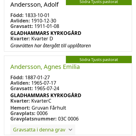
Södra Tjusts pastorat
Andersson, Adolf
Född:
1833-10-01
Avliden:
1910-12-30
Gravsatt:
1911-01-08
GLADHAMMARS KYRKOGÅRD
Kvarter:
Kvarter D
Gravrätten har återgått till upplåtaren
Södra Tjusts pastorat
Andersson, Agnes Emilia
Född:
1887-01-27
Avliden:
1965-07-17
Gravsatt:
1965-07-24
GLADHAMMARS KYRKOGÅRD
Kvarter:
KvarterC
Hemort:
Gruvan Fårhult
Gravplats:
0006
Gravplatsnummer:
03C 0006
Gravsatta i denna grav