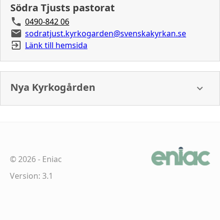
Södra Tjusts pastorat
0490-842 06
sodratjust.kyrkogarden@svenskakyrkan.se
Länk till hemsida
Nya Kyrkogården
©
2026
-
Eniac
Version: 3.1