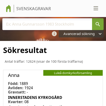
SVENSKAGRAVAR
Avancerad sökning
Sökresultat
Antal träffar:
12624
(visar de 100 första träffarna)
Luleå domkyrkoförsamling
Anna
Född:
1889
Avliden:
1924
Gravsatt:
-
INNERSTADENS KYRKOGÅRD
Kvarter:
08