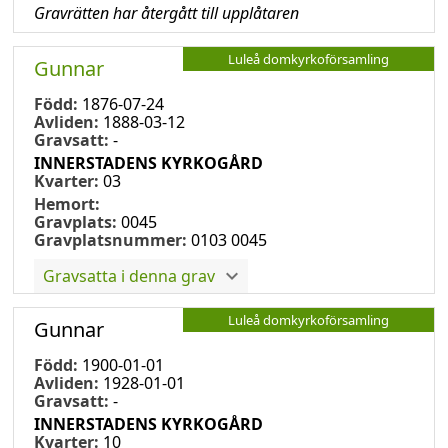
Gravrätten har återgått till upplåtaren
Luleå domkyrkoförsamling
Gunnar
Född:
1876-07-24
Avliden:
1888-03-12
Gravsatt:
-
INNERSTADENS KYRKOGÅRD
Kvarter:
03
Hemort:
Gravplats:
0045
Gravplatsnummer:
0103 0045
Gravsatta i denna grav
Luleå domkyrkoförsamling
Gunnar
Född:
1900-01-01
Avliden:
1928-01-01
Gravsatt:
-
INNERSTADENS KYRKOGÅRD
Kvarter:
10