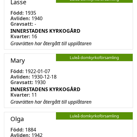
Lasse
Född:
1935
Avliden:
1940
Gravsatt:
-
INNERSTADENS KYRKOGÅRD
Kvarter:
16
Gravrätten har återgått till upplåtaren
Luleå domkyrkoförsamling
Mary
Född:
1922-01-07
Avliden:
1930-12-18
Gravsatt:
1930
INNERSTADENS KYRKOGÅRD
Kvarter:
11
Gravrätten har återgått till upplåtaren
Luleå domkyrkoförsamling
Olga
Född:
1884
Avliden:
1942