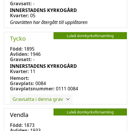
Gravsatt:
-
INNERSTADENS KYRKOGÅRD
Kvarter:
05
Gravrätten har återgått till upplåtaren
Luleå domkyrkoförsamling
Tycko
Född:
1895
Avliden:
1946
Gravsatt:
-
INNERSTADENS KYRKOGÅRD
Kvarter:
11
Hemort:
Gravplats:
0084
Gravplatsnummer:
0111 0084
Gravsatta i denna grav
Luleå domkyrkoförsamling
Vendla
Född:
1873
Avliden:
1933