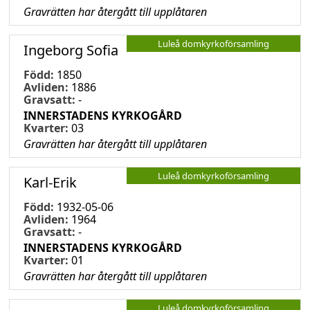
Gravrätten har återgått till upplåtaren
Luleå domkyrkoförsamling
Ingeborg Sofia
Född:
1850
Avliden:
1886
Gravsatt:
-
INNERSTADENS KYRKOGÅRD
Kvarter:
03
Gravrätten har återgått till upplåtaren
Luleå domkyrkoförsamling
Karl-Erik
Född:
1932-05-06
Avliden:
1964
Gravsatt:
-
INNERSTADENS KYRKOGÅRD
Kvarter:
01
Gravrätten har återgått till upplåtaren
Luleå domkyrkoförsamling