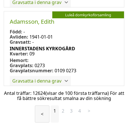
Gravsatta i denna grav
Luleå domkyrkoförsamling
Adamsson, Edith
Född:
-
Avliden:
1941-01-01
Gravsatt:
-
INNERSTADENS KYRKOGÅRD
Kvarter:
09
Hemort:
Gravplats:
0273
Gravplatsnummer:
0109 0273
Gravsatta i denna grav
Antal träffar:
12624
(visar de 100 första träffarna) För att
få bättre sökresultat smalna av din sökning
1
2
3
4
>
<