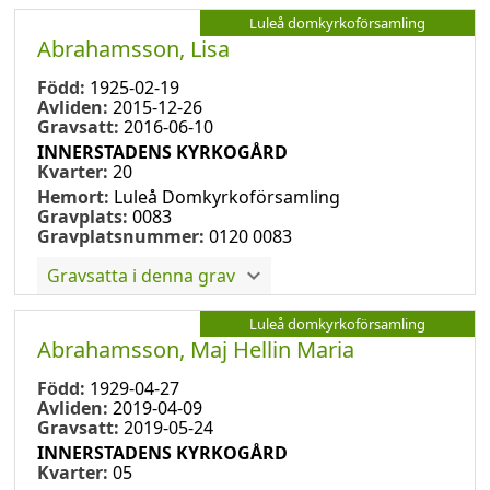
Luleå domkyrkoförsamling
Abrahamsson, Lisa
Född:
1925-02-19
Avliden:
2015-12-26
Gravsatt:
2016-06-10
INNERSTADENS KYRKOGÅRD
Kvarter:
20
Hemort:
Luleå Domkyrkoförsamling
Gravplats:
0083
Gravplatsnummer:
0120 0083
Gravsatta i denna grav
Luleå domkyrkoförsamling
Abrahamsson, Maj Hellin Maria
Född:
1929-04-27
Avliden:
2019-04-09
Gravsatt:
2019-05-24
INNERSTADENS KYRKOGÅRD
Kvarter:
05