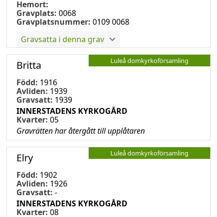
Hemort:
Gravplats:
0068
Gravplatsnummer:
0109 0068
Gravsatta i denna grav
Luleå domkyrkoförsamling
Britta
Född:
1916
Avliden:
1939
Gravsatt:
1939
INNERSTADENS KYRKOGÅRD
Kvarter:
05
Gravrätten har återgått till upplåtaren
Luleå domkyrkoförsamling
Elry
Född:
1902
Avliden:
1926
Gravsatt:
-
INNERSTADENS KYRKOGÅRD
Kvarter:
08