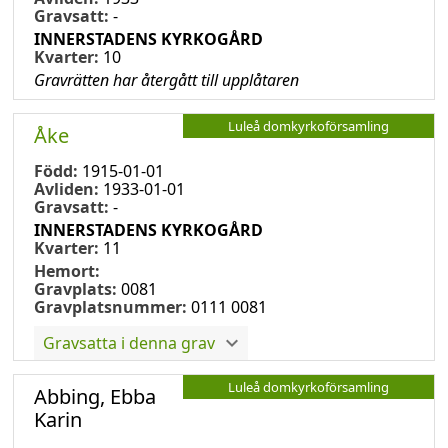
Gravsatt:
-
INNERSTADENS KYRKOGÅRD
Kvarter:
10
Gravrätten har återgått till upplåtaren
Luleå domkyrkoförsamling
Åke
Född:
1915-01-01
Avliden:
1933-01-01
Gravsatt:
-
INNERSTADENS KYRKOGÅRD
Kvarter:
11
Hemort:
Gravplats:
0081
Gravplatsnummer:
0111 0081
Gravsatta i denna grav
Luleå domkyrkoförsamling
Abbing, Ebba
Karin