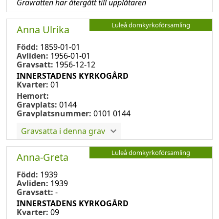
Gravrätten har återgått till upplåtaren
Luleå domkyrkoförsamling
Anna Ulrika
Född:
1859-01-01
Avliden:
1956-01-01
Gravsatt:
1956-12-12
INNERSTADENS KYRKOGÅRD
Kvarter:
01
Hemort:
Gravplats:
0144
Gravplatsnummer:
0101 0144
Gravsatta i denna grav
Luleå domkyrkoförsamling
Anna-Greta
Född:
1939
Avliden:
1939
Gravsatt:
-
INNERSTADENS KYRKOGÅRD
Kvarter:
09