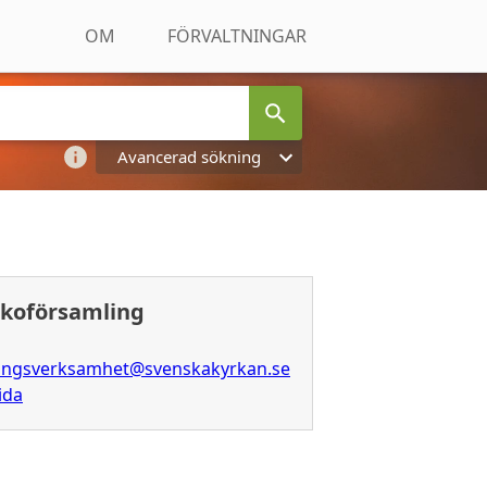
OM
FÖRVALTNINGAR
Avancerad sökning
koförsamling
ningsverksamhet@svenskakyrkan.se
ida