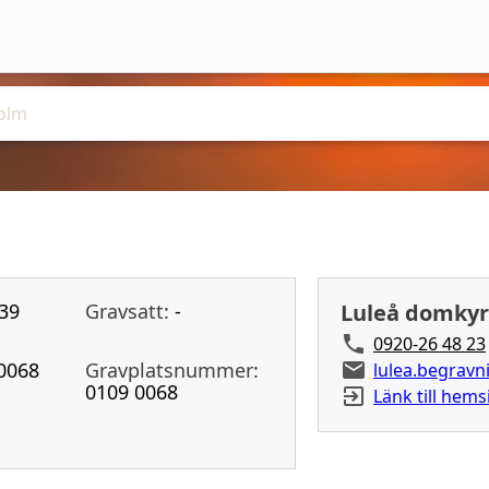
39
Gravsatt:
-
Luleå domkyr
0920-26 48 23
0068
Gravplatsnummer:
lulea.begrav
0109 0068
Länk till hems