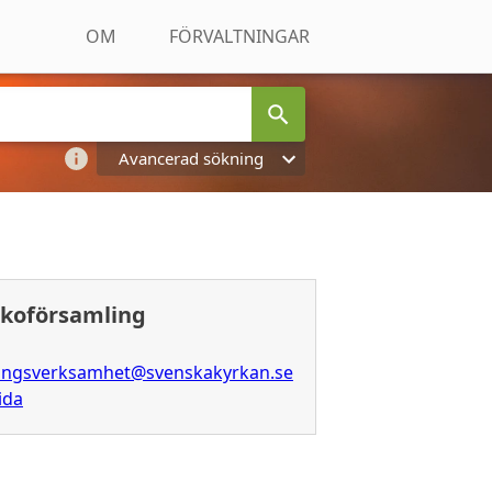
OM
FÖRVALTNINGAR
Avancerad sökning
koförsamling
ningsverksamhet@svenskakyrkan.se
ida