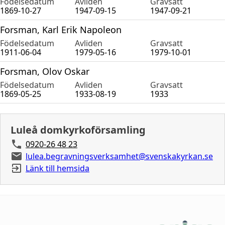
Födelsedatum
Avliden
Gravsatt
1869-10-27
1947-09-15
1947-09-21
Forsman, Karl Erik Napoleon
Födelsedatum
Avliden
Gravsatt
1911-06-04
1979-05-16
1979-10-01
Forsman, Olov Oskar
Födelsedatum
Avliden
Gravsatt
1869-05-25
1933-08-19
1933
Luleå domkyrkoförsamling
0920-26 48 23
lulea.begravningsverksamhet@svenskakyrkan.se
Länk till hemsida