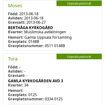
Uppsala pastorat
Moses
Född:
2013-06-18
Avliden:
2013-06-18
Gravsatt:
2013-06-27
BERTHÅGA KYRKOGÅRD
Kvarter:
Muslimska avdelningen
Hemort:
Gamla Uppsala församling
Gravplats:
0148B
Gravplatsnummer:
0511 0148B
Uppsala pastorat
Tora
Född:
-
Avliden:
-
Gravsatt:
-
GAMLA KYRKOGÅRDEN AVD 3
Kvarter:
34
Hemort:
Gravplats:
0125
Gravplatsnummer:
0334 0125