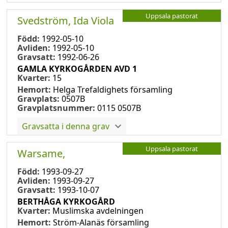
Uppsala pastorat
Svedström, Ida Viola
Född:
1992-05-10
Avliden:
1992-05-10
Gravsatt:
1992-06-26
GAMLA KYRKOGÅRDEN AVD 1
Kvarter:
15
Hemort:
Helga Trefaldighets församling
Gravplats:
0507B
Gravplatsnummer:
0115 0507B
Gravsatta i denna grav
Uppsala pastorat
Warsame,
Född:
1993-09-27
Avliden:
1993-09-27
Gravsatt:
1993-10-07
BERTHÅGA KYRKOGÅRD
Kvarter:
Muslimska avdelningen
Hemort:
Ström-Alanäs församling