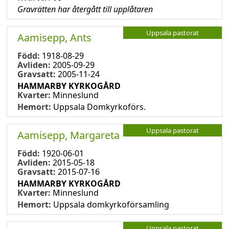
Gravrätten har återgått till upplåtaren
Uppsala pastorat
Aamisepp, Ants
Född:
1918-08-29
Avliden:
2005-09-29
Gravsatt:
2005-11-24
HAMMARBY KYRKOGÅRD
Kvarter:
Minneslund
Hemort:
Uppsala Domkyrkoförs.
Uppsala pastorat
Aamisepp, Margareta
Född:
1920-06-01
Avliden:
2015-05-18
Gravsatt:
2015-07-16
HAMMARBY KYRKOGÅRD
Kvarter:
Minneslund
Hemort:
Uppsala domkyrkoförsamling
Uppsala pastorat