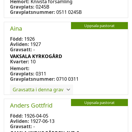
Hemort:
Knivsta församling
Gravplats:
0245B
Gravplatsnummer:
0511 0245B
Uppsala pastorat
Aina
Född:
1926
Avliden:
1927
Gravsatt:
-
VAKSALA KYRKOGÅRD
Kvarter:
10
Hemort:
Gravplats:
0311
Gravplatsnummer:
0710 0311
Gravsatta i denna grav
Uppsala pastorat
Anders Gottfrid
Född:
1926-04-05
Avliden:
1927-06-13
Gravsatt:
-