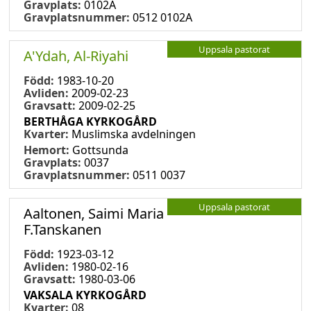
Gravplats:
0102A
Gravplatsnummer:
0512 0102A
Uppsala pastorat
A'Ydah, Al-Riyahi
Född:
1983-10-20
Avliden:
2009-02-23
Gravsatt:
2009-02-25
BERTHÅGA KYRKOGÅRD
Kvarter:
Muslimska avdelningen
Hemort:
Gottsunda
Gravplats:
0037
Gravplatsnummer:
0511 0037
Uppsala pastorat
Aaltonen, Saimi Maria
F.Tanskanen
Född:
1923-03-12
Avliden:
1980-02-16
Gravsatt:
1980-03-06
VAKSALA KYRKOGÅRD
Kvarter:
08