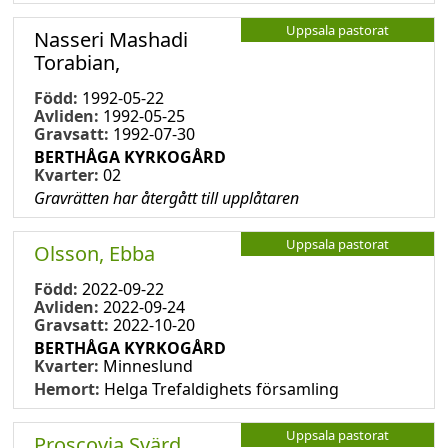
Uppsala pastorat
Nasseri Mashadi
Torabian,
Född:
1992-05-22
Avliden:
1992-05-25
Gravsatt:
1992-07-30
BERTHÅGA KYRKOGÅRD
Kvarter:
02
Gravrätten har återgått till upplåtaren
Uppsala pastorat
Olsson, Ebba
Född:
2022-09-22
Avliden:
2022-09-24
Gravsatt:
2022-10-20
BERTHÅGA KYRKOGÅRD
Kvarter:
Minneslund
Hemort:
Helga Trefaldighets församling
Uppsala pastorat
Proscovia Svärd,