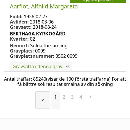
Aarflot, Alfhild Margareta
Född:
1926-02-27
Avliden:
2018-03-06
Gravsatt:
2018-08-24
BERTHÅGA KYRKOGÅRD
Kvarter:
02
Hemort:
Solna församling
Gravplats:
0099
Gravplatsnummer:
0502 0099
Gravsatta i denna grav
Antal träffar:
85240
(visar de 100 första träffarna) För att
få bättre sökresultat smalna av din sökning
1
2
3
4
>
<