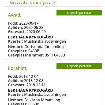
Gravsatta i denna grav
Uppsala pastorat
Awad,
Född:
2020-06-17
Avliden:
2020-06-28
Gravsatt:
2020-06-29
BERTHÅGA KYRKOGÅRD
Kvarter:
Muslimska avdelningen
Hemort:
Gottsunda församling
Gravplats:
0450B
Gravplatsnummer:
0511 0450B
Uppsala pastorat
Ebrahim,
Född:
2018-12-04
Avliden:
2018-12-08
Gravsatt:
2018-12-11
BERTHÅGA KYRKOGÅRD
Kvarter:
Muslimska avdelningen
Hemort:
Folkärna församling
Gravplats:
0360B