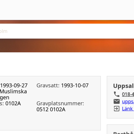
1993-09-27
Gravsatt:
1993-10-07
Uppsal
Muslimska
018-4
ngen
upps
s:
0102A
Gravplatsnummer:
Länk 
0512 0102A