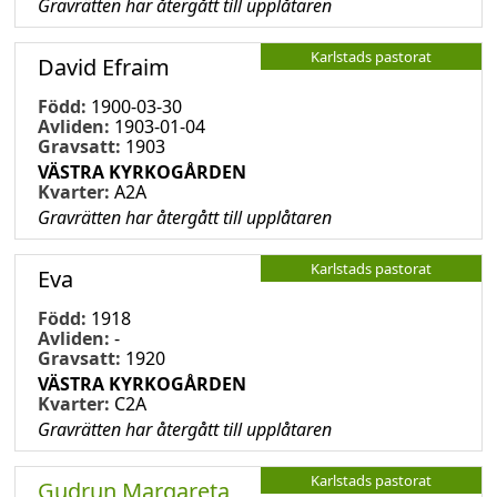
Gravrätten har återgått till upplåtaren
Karlstads pastorat
David Efraim
Född:
1900-03-30
Avliden:
1903-01-04
Gravsatt:
1903
VÄSTRA KYRKOGÅRDEN
Kvarter:
A2A
Gravrätten har återgått till upplåtaren
Karlstads pastorat
Eva
Född:
1918
Avliden:
-
Gravsatt:
1920
VÄSTRA KYRKOGÅRDEN
Kvarter:
C2A
Gravrätten har återgått till upplåtaren
Karlstads pastorat
Gudrun Margareta