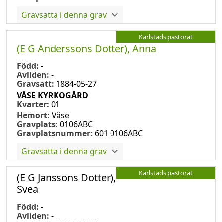
Gravsatta i denna grav
Karlstads pastorat
(E G Anderssons Dotter), Anna
Född:
-
Avliden:
-
Gravsatt:
1884-05-27
VÄSE KYRKOGÅRD
Kvarter:
01
Hemort:
Väse
Gravplats:
0106ABC
Gravplatsnummer:
601 0106ABC
Gravsatta i denna grav
Karlstads pastorat
(E G Janssons Dotter),
Svea
Född:
-
Avliden:
-