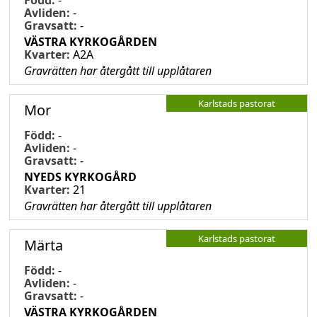
Avliden:
-
Gravsatt:
-
VÄSTRA KYRKOGÅRDEN
Kvarter:
A2A
Gravrätten har återgått till upplåtaren
Karlstads pastorat
Mor
Född:
-
Avliden:
-
Gravsatt:
-
NYEDS KYRKOGÅRD
Kvarter:
21
Gravrätten har återgått till upplåtaren
Karlstads pastorat
Märta
Född:
-
Avliden:
-
Gravsatt:
-
VÄSTRA KYRKOGÅRDEN