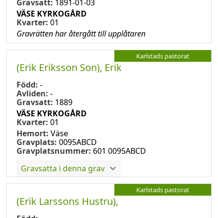
Gravsatt:
1891-01-03
VÄSE KYRKOGÅRD
Kvarter:
01
Gravrätten har återgått till upplåtaren
Karlstads pastorat
(Erik Eriksson Son), Erik
Född:
-
Avliden:
-
Gravsatt:
1889
VÄSE KYRKOGÅRD
Kvarter:
01
Hemort:
Väse
Gravplats:
0095ABCD
Gravplatsnummer:
601 0095ABCD
Gravsatta i denna grav
Karlstads pastorat
(Erik Larssons Hustru),