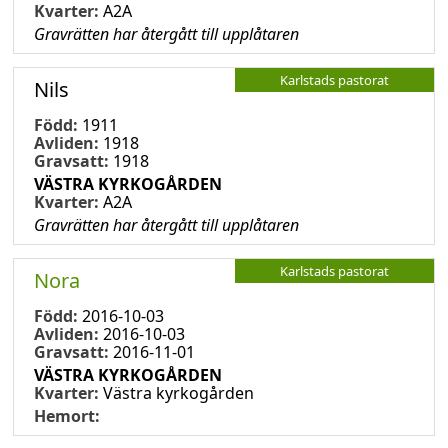
Kvarter:
A2A
Gravrätten har återgått till upplåtaren
Karlstads pastorat
Nils
Född:
1911
Avliden:
1918
Gravsatt:
1918
VÄSTRA KYRKOGÅRDEN
Kvarter:
A2A
Gravrätten har återgått till upplåtaren
Karlstads pastorat
Nora
Född:
2016-10-03
Avliden:
2016-10-03
Gravsatt:
2016-11-01
VÄSTRA KYRKOGÅRDEN
Kvarter:
Västra kyrkogården
Hemort: