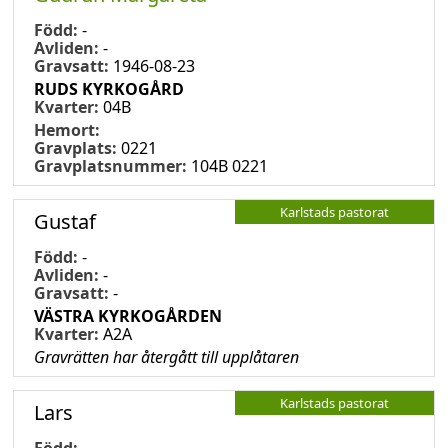
Född:
-
Avliden:
-
Gravsatt:
1946-08-23
RUDS KYRKOGÅRD
Kvarter:
04B
Hemort:
Gravplats:
0221
Gravplatsnummer:
104B 0221
Karlstads pastorat
Gustaf
Född:
-
Avliden:
-
Gravsatt:
-
VÄSTRA KYRKOGÅRDEN
Kvarter:
A2A
Gravrätten har återgått till upplåtaren
Karlstads pastorat
Lars
Född:
-