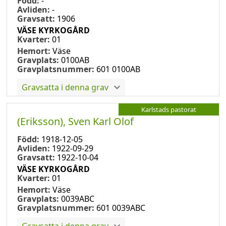
Född:
-
Avliden:
-
Gravsatt:
1906
VÄSE KYRKOGÅRD
Kvarter:
01
Hemort:
Väse
Gravplats:
0100AB
Gravplatsnummer:
601 0100AB
Gravsatta i denna grav
Karlstads pastorat
(Eriksson), Sven Karl Olof
Född:
1918-12-05
Avliden:
1922-09-29
Gravsatt:
1922-10-04
VÄSE KYRKOGÅRD
Kvarter:
01
Hemort:
Väse
Gravplats:
0039ABC
Gravplatsnummer:
601 0039ABC
Gravsatta i denna grav