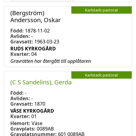
Karlstads pastorat
(Bergström)
Andersson, Oskar
Född:
1878-11-02
Avliden:
-
Gravsatt:
1963-03-23
RUDS KYRKOGÅRD
Kvarter:
04
Gravrätten har återgått till upplåtaren
Karlstads pastorat
(C S Sandelins), Gerda
Född:
-
Avliden:
-
Gravsatt:
1870
VÄSE KYRKOGÅRD
Kvarter:
01
Hemort:
Väse
Gravplats:
0089AB
Gravplatsnummer:
601 0089AB