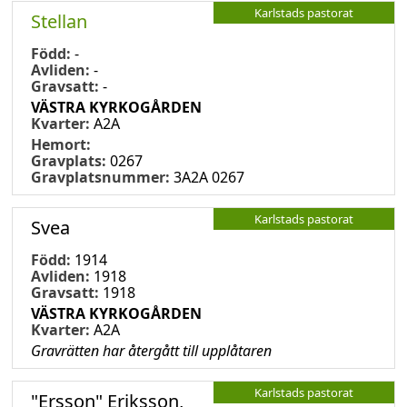
Karlstads pastorat
Stellan
Född:
-
Avliden:
-
Gravsatt:
-
VÄSTRA KYRKOGÅRDEN
Kvarter:
A2A
Hemort:
Gravplats:
0267
Gravplatsnummer:
3A2A 0267
Karlstads pastorat
Svea
Född:
1914
Avliden:
1918
Gravsatt:
1918
VÄSTRA KYRKOGÅRDEN
Kvarter:
A2A
Gravrätten har återgått till upplåtaren
Karlstads pastorat
"Ersson" Eriksson,