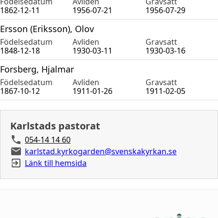
Födelsedatum
Avliden
Gravsatt
1862-12-11
1956-07-21
1956-07-29
Ersson (Eriksson), Olov
Födelsedatum
Avliden
Gravsatt
1848-12-18
1930-03-11
1930-03-16
Forsberg, Hjalmar
Födelsedatum
Avliden
Gravsatt
1867-10-12
1911-01-26
1911-02-05
Karlstads pastorat
054-14 14 60
karlstad.kyrkogarden@svenskakyrkan.se
Länk till hemsida