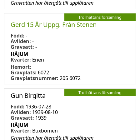
Gravrätten har återgått till upplåtaren
Trollhättans församling
Gerd 15 År Uppg. Från Stenen
Född:
-
Avliden:
-
Gravsatt:
-
HÅJUM
Kvarter:
Enen
Hemort:
Gravplats:
6072
Gravplatsnummer:
205 6072
Trollhättans församling
Gun Birgitta
Född:
1936-07-28
Avliden:
1939-08-10
Gravsatt:
1939
HÅJUM
Kvarter:
Buxbomen
Gravrätten har återgått till upplåtaren