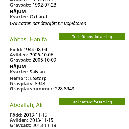
Gravsatt:
1992-07-28
HÅJUM
Kvarter:
Oxbäret
Gravrätten har återgått till upplåtaren
Trollhättans församling
Abbas, Hanifa
Född:
1944-08-04
Avliden:
2006-10-06
Gravsatt:
2006-10-09
HÅJUM
Kvarter:
Salvian
Hemort:
Lextorp
Gravplats:
8943
Gravplatsnummer:
228 8943
Trollhättans församling
Abdallah, Ali
Född:
2013-11-15
Avliden:
2013-11-15
Gravsatt:
2013-11-18