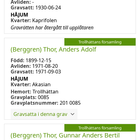
Avliden:
-
Gravsatt:
1930-06-24
HÅJUM
Kvarter:
Kaprifolen
Gravrätten har återgått till upplåtaren
Trollhättans församling
(Berggren) Thor, Anders Adolf
Född:
1899-12-15
Avliden:
1971-08-20
Gravsatt:
1971-09-03
HÅJUM
Kvarter:
Akasian
Hemort:
Trollhättan
Gravplats:
0085
Gravplatsnummer:
201 0085
Gravsatta i denna grav
Trollhättans församling
(Berggren) Thor, Gunnar Anders Bertil