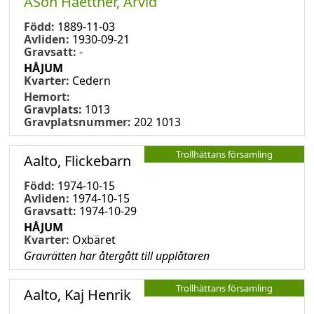
ASon Haettner, Arvid
Född:
1889-11-03
Avliden:
1930-09-21
Gravsatt:
-
HÅJUM
Kvarter:
Cedern
Hemort:
Gravplats:
1013
Gravplatsnummer:
202 1013
Trollhättans församling
Aalto, Flickebarn
Född:
1974-10-15
Avliden:
1974-10-15
Gravsatt:
1974-10-29
HÅJUM
Kvarter:
Oxbäret
Gravrätten har återgått till upplåtaren
Trollhättans församling
Aalto, Kaj Henrik