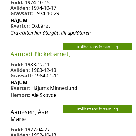
Född:
1974-10-15
Avliden:
1974-10-17
Gravsatt:
1974-10-29
HÅJUM
Kvarter:
Oxbäret
Gravrätten har återgått till upplåtaren
Trollhättans församling
Aamodt Flickebarnet,
Född:
1983-12-11
Avliden:
1983-12-18
Gravsatt:
1984-01-11
HÅJUM
Kvarter:
Håjums Minneslund
Hemort:
Ale Skövde
Trollhättans församling
Aanesen, Åse
Marie
Född:
1927-04-27
Avliden:
1992-10-13