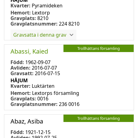
Kvarter:
Pyramideken
Hemort:
Lextorp
Gravplats:
8210
Gravplatsnummer:
224 8210
Gravsatta i denna grav
Trollhättans församling
Abassi, Kaied
Född:
1962-09-07
Avliden:
2016-07-07
Gravsatt:
2016-07-15
HÅJUM
Kvarter:
Luktärten
Hemort:
Lextorps församling
Gravplats:
0016
Gravplatsnummer:
236 0016
Trollhättans församling
Abaz, Asiba
Född:
1921-12-15
Avliden:
1992-07-25