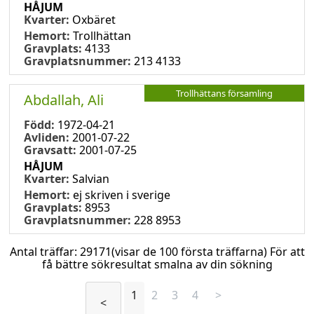
HÅJUM
Kvarter:
Oxbäret
Hemort:
Trollhättan
Gravplats:
4133
Gravplatsnummer:
213 4133
Trollhättans församling
Abdallah, Ali
Född:
1972-04-21
Avliden:
2001-07-22
Gravsatt:
2001-07-25
HÅJUM
Kvarter:
Salvian
Hemort:
ej skriven i sverige
Gravplats:
8953
Gravplatsnummer:
228 8953
Antal träffar:
29171
(visar de 100 första träffarna) För att
få bättre sökresultat smalna av din sökning
1
2
3
4
>
<