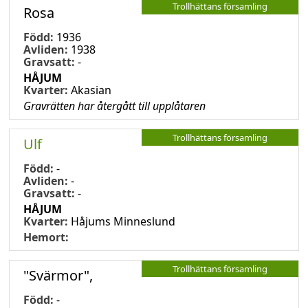
Trollhättans församling
Rosa
Född:
1936
Avliden:
1938
Gravsatt:
-
HÅJUM
Kvarter:
Akasian
Gravrätten har återgått till upplåtaren
Trollhättans församling
Ulf
Född:
-
Avliden:
-
Gravsatt:
-
HÅJUM
Kvarter:
Håjums Minneslund
Hemort:
Trollhättans församling
"Svärmor",
Född:
-