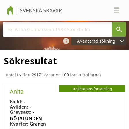
SVENSKAGRAVAR
Avancerad sökning
Sökresultat
Antal träffar:
29171
(visar de 100 första träffarna)
Trollhättans församling
Anita
Född:
-
Avliden:
-
Gravsatt:
-
GÖTALUNDEN
Kvarter:
Granen