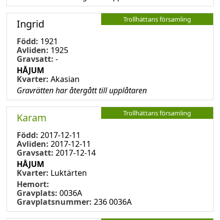
Trollhättans församling
Ingrid
Född:
1921
Avliden:
1925
Gravsatt:
-
HÅJUM
Kvarter:
Akasian
Gravrätten har återgått till upplåtaren
Trollhättans församling
Karam
Född:
2017-12-11
Avliden:
2017-12-11
Gravsatt:
2017-12-14
HÅJUM
Kvarter:
Luktärten
Hemort:
Gravplats:
0036A
Gravplatsnummer:
236 0036A