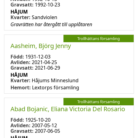
Gravsatt:
1992-10-23
HÅJUM
Kvarter:
Sandviolen
Gravrätten har återgått till upplåtaren
Trollhättans församling
Aasheim, Björg Jenny
Född:
1931-12-03
Avliden:
2021-04-25
Gravsatt:
2021-06-29
HÅJUM
Kvarter:
Håjums Minneslund
Hemort:
Lextorps församling
Trollhättans församling
Abad Bojanic, Eliana Victoria Del Rosario
Född:
1925-10-20
Avliden:
2007-05-12
Gravsatt:
2007-06-05
HÅJUM