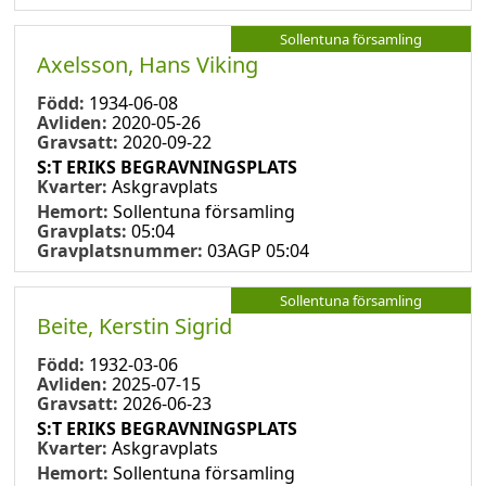
Sollentuna församling
Axelsson, Hans Viking
Född:
1934-06-08
Avliden:
2020-05-26
Gravsatt:
2020-09-22
S:T ERIKS BEGRAVNINGSPLATS
Kvarter:
Askgravplats
Hemort:
Sollentuna församling
Gravplats:
05:04
Gravplatsnummer:
03AGP 05:04
Sollentuna församling
Beite, Kerstin Sigrid
Född:
1932-03-06
Avliden:
2025-07-15
Gravsatt:
2026-06-23
S:T ERIKS BEGRAVNINGSPLATS
Kvarter:
Askgravplats
Hemort:
Sollentuna församling