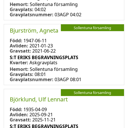
Hemort:
Sollentuna församling
Gravplats:
04:02
Gravplatsnummer:
03AGP 04:02
Sollentuna församling
Bjurström, Agneta
Född:
1947-06-11
Avliden:
2021-01-23
Gravsatt:
2021-06-22
S:T ERIKS BEGRAVNINGSPLATS
Kvarter:
Askgravplats
Hemort:
Sollentuna församling
Gravplats:
08:01
Gravplatsnummer:
03AGP 08:01
Sollentuna församling
Björklund, Ulf Lennart
Född:
1935-04-09
Avliden:
2025-09-21
Gravsatt:
2025-11-21
S:T ERIKS BEGRAVNINGSPLATS