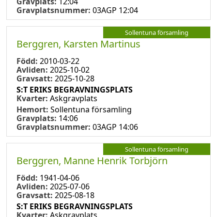
Gravplats:
12:04
Gravplatsnummer:
03AGP 12:04
Sollentuna församling
Berggren, Karsten Martinus
Född:
2010-03-22
Avliden:
2025-10-02
Gravsatt:
2025-10-28
S:T ERIKS BEGRAVNINGSPLATS
Kvarter:
Askgravplats
Hemort:
Sollentuna församling
Gravplats:
14:06
Gravplatsnummer:
03AGP 14:06
Sollentuna församling
Berggren, Manne Henrik Torbjörn
Född:
1941-04-06
Avliden:
2025-07-06
Gravsatt:
2025-08-18
S:T ERIKS BEGRAVNINGSPLATS
Kvarter:
Askgravplats