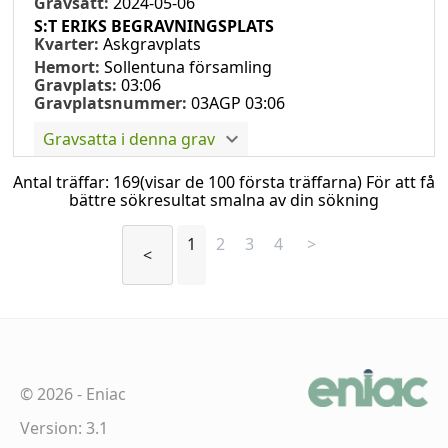
Gravsatt:
2024-05-06
S:T ERIKS BEGRAVNINGSPLATS
Kvarter:
Askgravplats
Hemort:
Sollentuna församling
Gravplats:
03:06
Gravplatsnummer:
03AGP 03:06
Gravsatta i denna grav
Antal träffar:
169
(visar de 100 första träffarna) För att få
bättre sökresultat smalna av din sökning
1
2
3
4
>
<
©
2026
-
Eniac
Version: 3.1