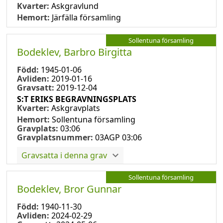
Kvarter:
Askgravlund
Hemort:
Järfälla församling
Sollentuna församling
Bodeklev, Barbro Birgitta
Född:
1945-01-06
Avliden:
2019-01-16
Gravsatt:
2019-12-04
S:T ERIKS BEGRAVNINGSPLATS
Kvarter:
Askgravplats
Hemort:
Sollentuna församling
Gravplats:
03:06
Gravplatsnummer:
03AGP 03:06
Gravsatta i denna grav
Sollentuna församling
Bodeklev, Bror Gunnar
Född:
1940-11-30
Avliden:
2024-02-29