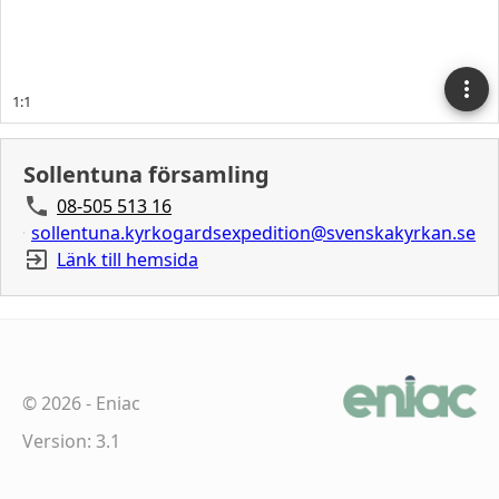
Sollentuna församling
08-505 513 16
sollentuna.kyrkogardsexpedition@svenskakyrkan.se
Länk till hemsida
©
2026
-
Eniac
Version: 3.1