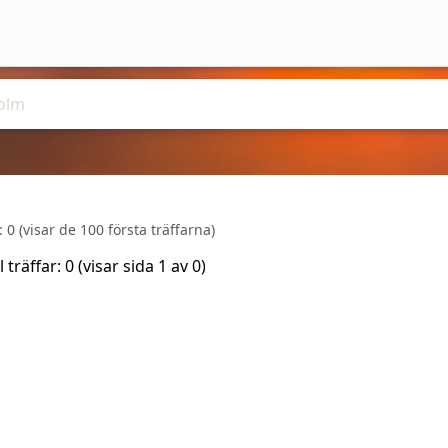
r:
0
(visar de 100 första träffarna)
l träffar:
0
(visar sida
1
av
0
)