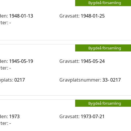
Bygdeå församling
den:
1948-01-13
Gravsatt:
1948-01-25
rter:
-
Bygdeå församling
den:
1945-05-19
Gravsatt:
1945-05-24
rter:
-
vplats:
0217
Gravplatsnummer:
33- 0217
Bygdeå församling
den:
1973
Gravsatt:
1973-07-21
rter:
-