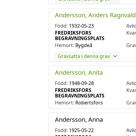
Andersson, Anders Ragnvald
Född:
1932-05-23
Avli
FREDRIKSFORS
Kva
BEGRAVNINGSPLATS
Hemort:
Bygdeå
Gra
Gravsatta i denna grav
Andersson, Anita
Född:
1948-09-28
Avli
FREDRIKSFORS
Kva
BEGRAVNINGSPLATS
Hemort:
Robertsfors
Gra
Andersson, Anna
Född:
1925-05-22
Avli