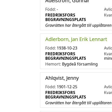
Adelström, Gunnar
Född:
-
Avli
FREDRIKSFORS
Kva
BEGRAVNINGSPLATS
Gravrätten har återgått till upplåtaren
Adlerborn, Jan Erik Lennart
Född:
1938-10-23
Avli
FREDRIKSFORS
Kva
BEGRAVNINGSPLATS
min
Hemort:
Bygdeå församling
Ahlqvist, Jenny
Född:
1901-12-25
Avli
FREDRIKSFORS
Kva
BEGRAVNINGSPLATS
Gravrätten har återgått till upplåtaren