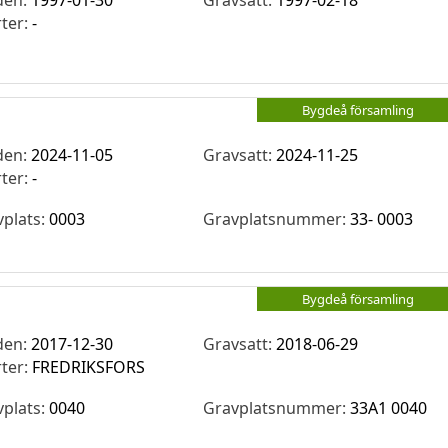
den:
1997-01-30
Gravsatt:
1997-02-18
rter:
-
Bygdeå församling
den:
2024-11-05
Gravsatt:
2024-11-25
rter:
-
vplats:
0003
Gravplatsnummer:
33- 0003
Bygdeå församling
den:
2017-12-30
Gravsatt:
2018-06-29
rter:
FREDRIKSFORS
vplats:
0040
Gravplatsnummer:
33A1 0040