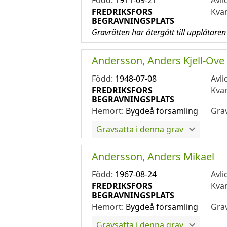
Född:
1911-09-21
Avli
FREDRIKSFORS
Kva
BEGRAVNINGSPLATS
Gravrätten har återgått till upplåtaren
Andersson, Anders Kjell-Ove
Född:
1948-07-08
Avli
FREDRIKSFORS
Kva
BEGRAVNINGSPLATS
Hemort:
Bygdeå församling
Gra
Gravsatta i denna grav
Andersson, Anders Mikael
Född:
1967-08-24
Avli
FREDRIKSFORS
Kva
BEGRAVNINGSPLATS
Hemort:
Bygdeå församling
Gra
Gravsatta i denna grav