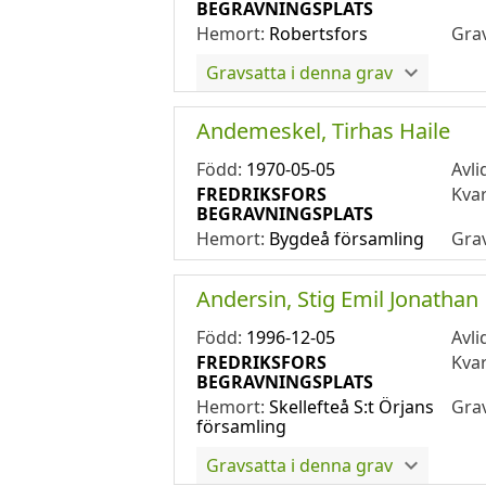
BEGRAVNINGSPLATS
Hemort:
Robertsfors
Gra
Gravsatta i denna grav
Andemeskel, Tirhas Haile
Född:
1970-05-05
Avli
FREDRIKSFORS
Kva
BEGRAVNINGSPLATS
Hemort:
Bygdeå församling
Gra
Andersin, Stig Emil Jonathan
Född:
1996-12-05
Avli
FREDRIKSFORS
Kva
BEGRAVNINGSPLATS
Hemort:
Skellefteå S:t Örjans
Gra
församling
Gravsatta i denna grav