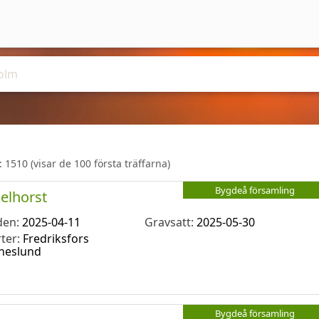
r:
1510
(visar de 100 första träffarna)
Bygdeå församling
elhorst
den:
2025-04-11
Gravsatt:
2025-05-30
rter:
Fredriksfors
neslund
Bygdeå församling