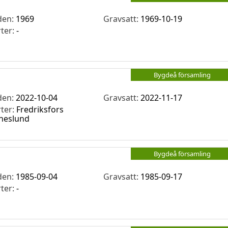
den:
1969
Gravsatt:
1969-10-19
rter:
-
Bygdeå församling
den:
2022-10-04
Gravsatt:
2022-11-17
rter:
Fredriksfors
neslund
Bygdeå församling
den:
1985-09-04
Gravsatt:
1985-09-17
rter:
-