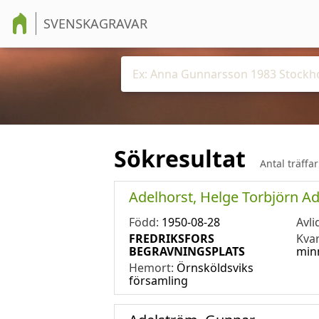
SVENSKAGRAVAR
Sökresultat
Antal träffa
Adelhorst, Helge Torbjörn Ad
Född:
1950-08-28
Avli
FREDRIKSFORS
Kva
BEGRAVNINGSPLATS
min
Hemort:
Örnsköldsviks
församling