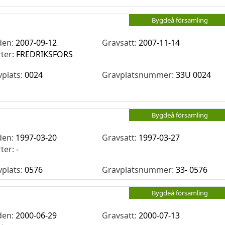
Bygdeå församling
den:
2007-09-12
Gravsatt:
2007-11-14
rter:
FREDRIKSFORS
vplats:
0024
Gravplatsnummer:
33U 0024
Bygdeå församling
den:
1997-03-20
Gravsatt:
1997-03-27
rter:
-
vplats:
0576
Gravplatsnummer:
33- 0576
Bygdeå församling
den:
2000-06-29
Gravsatt:
2000-07-13