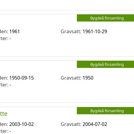
Bygdeå församling
den:
1961
Gravsatt:
1961-10-29
rter:
-
Bygdeå församling
den:
1950-09-15
Gravsatt:
1950
rter:
-
Bygdeå församling
tte
den:
2003-10-02
Gravsatt:
2004-07-02
rter:
-