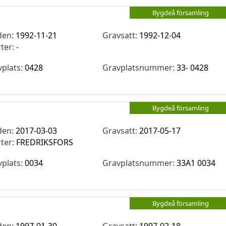
Bygdeå församling
den:
1992-11-21
Gravsatt:
1992-12-04
rter:
-
vplats:
0428
Gravplatsnummer:
33- 0428
Bygdeå församling
den:
2017-03-03
Gravsatt:
2017-05-17
rter:
FREDRIKSFORS
vplats:
0034
Gravplatsnummer:
33A1 0034
Bygdeå församling