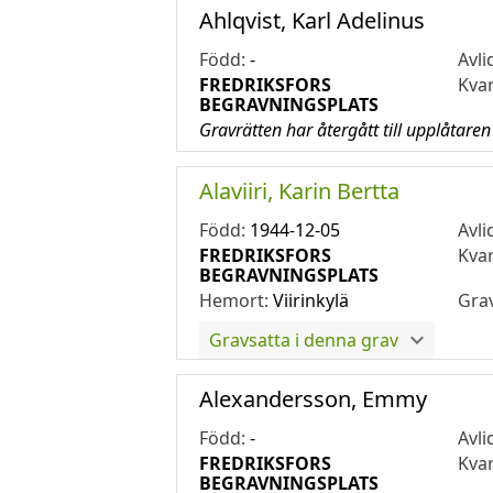
Ahlqvist, Karl Adelinus
Född:
-
Avli
FREDRIKSFORS
Kva
BEGRAVNINGSPLATS
Gravrätten har återgått till upplåtaren
Alaviiri, Karin Bertta
Född:
1944-12-05
Avli
FREDRIKSFORS
Kva
BEGRAVNINGSPLATS
Hemort:
Viirinkylä
Gra
Gravsatta i denna grav
Alexandersson, Emmy
Född:
-
Avli
FREDRIKSFORS
Kva
BEGRAVNINGSPLATS