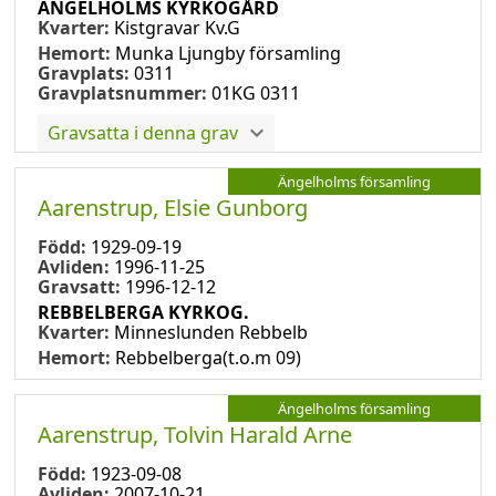
ÄNGELHOLMS KYRKOGÅRD
Kvarter:
Kistgravar Kv.G
Hemort:
Munka Ljungby församling
Gravplats:
0311
Gravplatsnummer:
01KG 0311
Gravsatta i denna grav
Ängelholms församling
Aarenstrup, Elsie Gunborg
Född:
1929-09-19
Avliden:
1996-11-25
Gravsatt:
1996-12-12
REBBELBERGA KYRKOG.
Kvarter:
Minneslunden Rebbelb
Hemort:
Rebbelberga(t.o.m 09)
Ängelholms församling
Aarenstrup, Tolvin Harald Arne
Född:
1923-09-08
Avliden:
2007-10-21