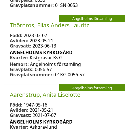
Gravplatsnummer:
01SN 0053
Ängelholms församling
Thörnros, Elias Anders Lauritz
Född:
2023-03-07
Avliden:
2023-05-21
Gravsatt:
2023-06-13
ÄNGELHOLMS KYRKOGÅRD
Kvarter:
Kistgravar Kv.G
Hemort:
Ängelholms församling
Gravplats:
0056-57
Gravplatsnummer:
01KG 0056-57
Ängelholms församling
Aarenstrup, Anita Liselotte
Född:
1947-05-16
Avliden:
2021-05-21
Gravsatt:
2021-07-07
ÄNGELHOLMS KYRKOGÅRD
Kvarter:
Askgravlund