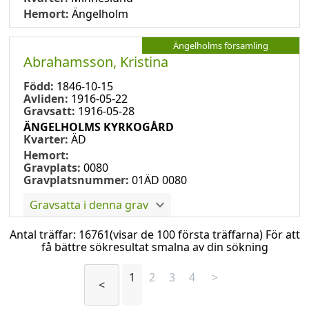
Hemort:
Ängelholm
Ängelholms församling
Abrahamsson, Kristina
Född:
1846-10-15
Avliden:
1916-05-22
Gravsatt:
1916-05-28
ÄNGELHOLMS KYRKOGÅRD
Kvarter:
ÄD
Hemort:
Gravplats:
0080
Gravplatsnummer:
01ÄD 0080
Gravsatta i denna grav
Antal träffar:
16761
(visar de 100 första träffarna) För att
få bättre sökresultat smalna av din sökning
1
2
3
4
>
<