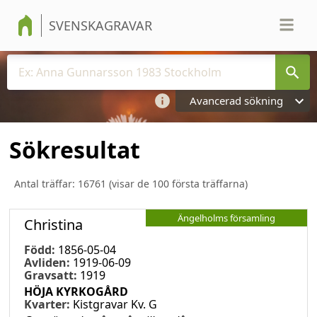
SVENSKAGRAVAR
Avancerad sökning
Sökresultat
Antal träffar:
16761
(visar de 100 första träffarna)
Ängelholms församling
Christina
Född:
1856-05-04
Avliden:
1919-06-09
Gravsatt:
1919
HÖJA KYRKOGÅRD
Kvarter:
Kistgravar Kv. G