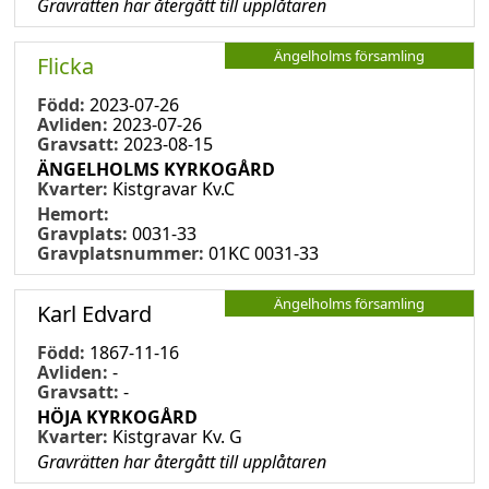
Gravrätten har återgått till upplåtaren
Ängelholms församling
Flicka
Född:
2023-07-26
Avliden:
2023-07-26
Gravsatt:
2023-08-15
ÄNGELHOLMS KYRKOGÅRD
Kvarter:
Kistgravar Kv.C
Hemort:
Gravplats:
0031-33
Gravplatsnummer:
01KC 0031-33
Ängelholms församling
Karl Edvard
Född:
1867-11-16
Avliden:
-
Gravsatt:
-
HÖJA KYRKOGÅRD
Kvarter:
Kistgravar Kv. G
Gravrätten har återgått till upplåtaren