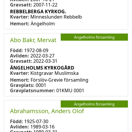
Gravsatt:
2007-11-22
REBBELBERGA KYRKOG.
Kvarter:
Minneslunden Rebbelb
Hemort:
Ängelholm
Ängelholms församling
Abo Bakr, Mervat
Född:
1972-08-09
Avliden:
2022-03-27
Gravsatt:
2022-03-31
ÄNGELHOLMS KYRKOGÅRD
Kvarter:
Kistgravar Muslimska
Hemort:
Förslöv-Grevie församling
Gravplats:
0001
Gravplatsnummer:
01KMU 0001
Ängelholms församling
Abrahamsson, Anders Olof
Född:
1925-07-30
Avliden:
1989-03-16
Gravsatt:
1989-03-31