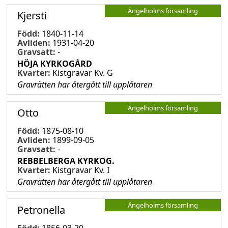
Ängelholms församling
Kjersti
Född:
1840-11-14
Avliden:
1931-04-20
Gravsatt:
-
HÖJA KYRKOGÅRD
Kvarter:
Kistgravar Kv. G
Gravrätten har återgått till upplåtaren
Ängelholms församling
Otto
Född:
1875-08-10
Avliden:
1899-09-05
Gravsatt:
-
REBBELBERGA KYRKOG.
Kvarter:
Kistgravar Kv. I
Gravrätten har återgått till upplåtaren
Ängelholms församling
Petronella
Född:
1856-03-20