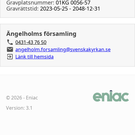
Gravplatsnummer:
01KG 0056-57
Gravrättstid:
2023-05-25 - 2048-12-31
Ängelholms församling
0431-43 76 50
angelholm.forsamling@svenskakyrkan.se
Länk till hemsida
©
2026
-
Eniac
Version: 3.1