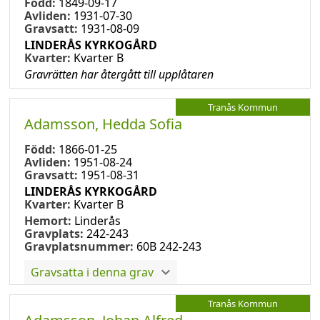
Född:
1849-09-17
Avliden:
1931-07-30
Gravsatt:
1931-08-09
LINDERÅS KYRKOGÅRD
Kvarter:
Kvarter B
Gravrätten har återgått till upplåtaren
Tranås Kommun
Adamsson, Hedda Sofia
Född:
1866-01-25
Avliden:
1951-08-24
Gravsatt:
1951-08-31
LINDERÅS KYRKOGÅRD
Kvarter:
Kvarter B
Hemort:
Linderås
Gravplats:
242-243
Gravplatsnummer:
60B 242-243
Gravsatta i denna grav
Tranås Kommun