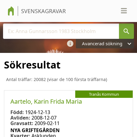
SVENSKAGRAVAR
Avancerad sökning
Sökresultat
Antal träffar:
20082
(visar de 100 första träffarna)
Tranås Kommun
Aartelo, Karin Frida Maria
Född:
1924-12-13
Avliden:
2008-12-07
Gravsatt:
2009-02-11
NYA GRIFTEGÅRDEN
Kvarter:
Asklunden