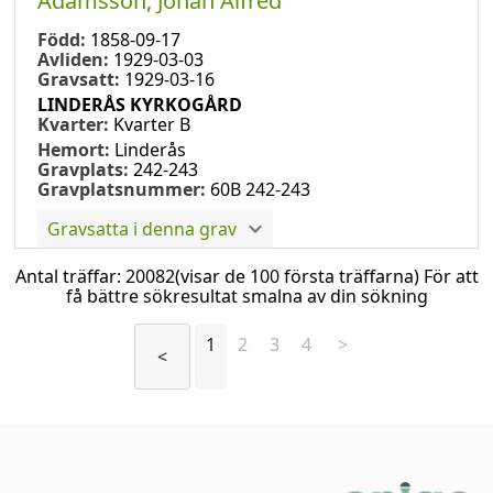
Adamsson, Johan Alfred
Född:
1858-09-17
Avliden:
1929-03-03
Gravsatt:
1929-03-16
LINDERÅS KYRKOGÅRD
Kvarter:
Kvarter B
Hemort:
Linderås
Gravplats:
242-243
Gravplatsnummer:
60B 242-243
Gravsatta i denna grav
Antal träffar:
20082
(visar de 100 första träffarna) För att
få bättre sökresultat smalna av din sökning
1
2
3
4
>
<