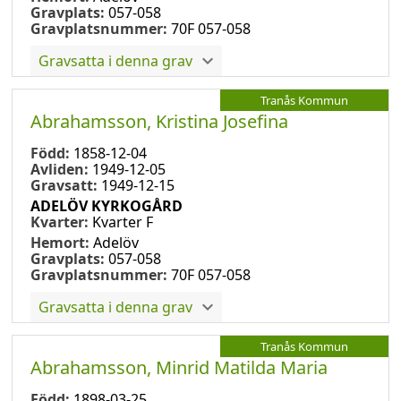
Gravplats:
057-058
Gravplatsnummer:
70F 057-058
Gravsatta i denna grav
Tranås Kommun
Abrahamsson, Kristina Josefina
Född:
1858-12-04
Avliden:
1949-12-05
Gravsatt:
1949-12-15
ADELÖV KYRKOGÅRD
Kvarter:
Kvarter F
Hemort:
Adelöv
Gravplats:
057-058
Gravplatsnummer:
70F 057-058
Gravsatta i denna grav
Tranås Kommun
Abrahamsson, Minrid Matilda Maria
Född:
1898-03-25