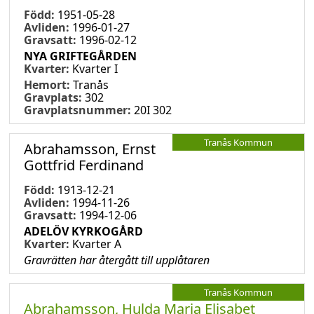
Född:
1951-05-28
Avliden:
1996-01-27
Gravsatt:
1996-02-12
NYA GRIFTEGÅRDEN
Kvarter:
Kvarter I
Hemort:
Tranås
Gravplats:
302
Gravplatsnummer:
20I 302
Tranås Kommun
Abrahamsson, Ernst
Gottfrid Ferdinand
Född:
1913-12-21
Avliden:
1994-11-26
Gravsatt:
1994-12-06
ADELÖV KYRKOGÅRD
Kvarter:
Kvarter A
Gravrätten har återgått till upplåtaren
Tranås Kommun
Abrahamsson, Hulda Maria Elisabet