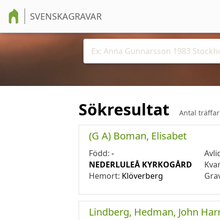
SVENSKAGRAVAR
Sökresultat
Antal träffa
(G A) Boman, Elisabet
Född:
-
Avli
NEDERLULEÅ KYRKOGÅRD
Kva
Hemort:
Klöverberg
Gra
Lindberg, Hedman, John Harr