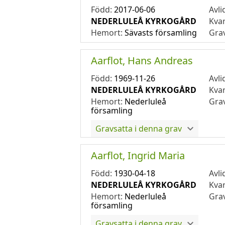
Född:
2017-06-06
Avli
NEDERLULEÅ KYRKOGÅRD
Kva
Hemort:
Sävasts församling
Gra
Aarflot, Hans Andreas
Född:
1969-11-26
Avli
NEDERLULEÅ KYRKOGÅRD
Kva
Hemort:
Nederluleå
Gra
församling
Gravsatta i denna grav
Aarflot, Ingrid Maria
Född:
1930-04-18
Avli
NEDERLULEÅ KYRKOGÅRD
Kva
Hemort:
Nederluleå
Gra
församling
Gravsatta i denna grav