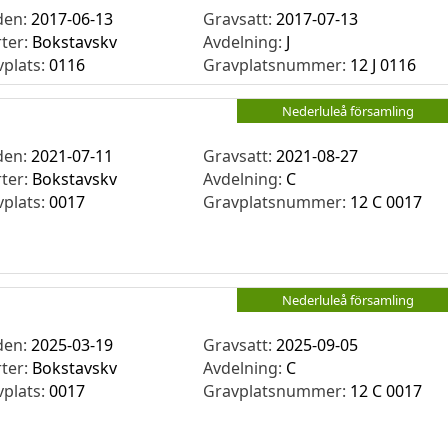
den:
2017-06-13
Gravsatt:
2017-07-13
rter:
Bokstavskv
Avdelning:
J
vplats:
0116
Gravplatsnummer:
12 J 0116
Nederluleå församling
den:
2021-07-11
Gravsatt:
2021-08-27
rter:
Bokstavskv
Avdelning:
C
vplats:
0017
Gravplatsnummer:
12 C 0017
Nederluleå församling
den:
2025-03-19
Gravsatt:
2025-09-05
rter:
Bokstavskv
Avdelning:
C
vplats:
0017
Gravplatsnummer:
12 C 0017