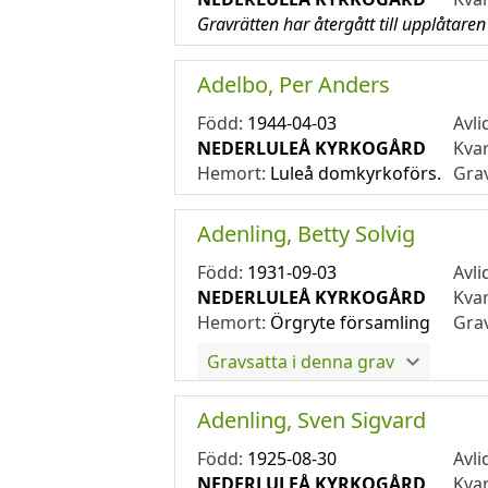
Gravrätten har återgått till upplåtaren
Adelbo, Per Anders
Född:
1944-04-03
Avli
NEDERLULEÅ KYRKOGÅRD
Kva
Hemort:
Luleå domkyrkoförs.
Gra
Adenling, Betty Solvig
Född:
1931-09-03
Avli
NEDERLULEÅ KYRKOGÅRD
Kva
Hemort:
Örgryte församling
Gra
Gravsatta i denna grav
Adenling, Sven Sigvard
Född:
1925-08-30
Avli
NEDERLULEÅ KYRKOGÅRD
Kva