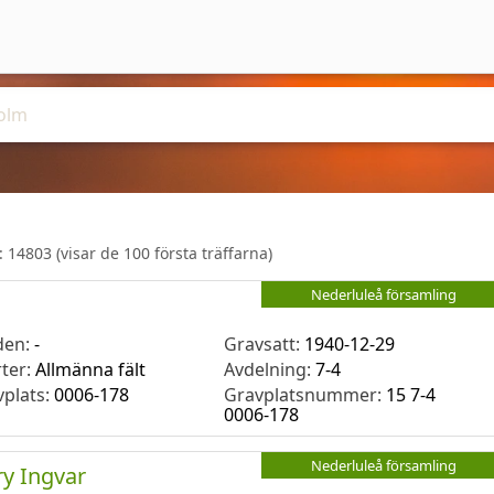
r:
14803
(visar de 100 första träffarna)
Nederluleå församling
den:
-
Gravsatt:
1940-12-29
rter:
Allmänna fält
Avdelning:
7-4
vplats:
0006-178
Gravplatsnummer:
15 7-4
0006-178
Nederluleå församling
y Ingvar