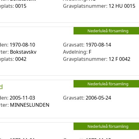
vplats:
0015
Gravplatsnummer:
12 HU 0015
Nederluleå församling
den:
1970-08-10
Gravsatt:
1970-08-14
rter:
Bokstavskv
Avdelning:
F
vplats:
0042
Gravplatsnummer:
12 F 0042
Nederluleå församling
id
den:
2005-11-03
Gravsatt:
2006-05-24
rter:
MINNESLUNDEN
Nederluleå församling