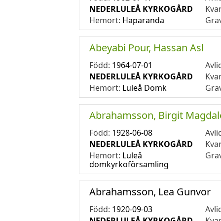
NEDERLULEÅ KYRKOGÅRD
Kva
Hemort:
Haparanda
Gra
Abeyabi Pour, Hassan Asl
Född:
1964-07-01
Avli
NEDERLULEÅ KYRKOGÅRD
Kva
Hemort:
Luleå Domk
Gra
Abrahamsson, Birgit Magda
Född:
1928-06-08
Avli
NEDERLULEÅ KYRKOGÅRD
Kva
Hemort:
Luleå
Gra
domkyrkoförsamling
Abrahamsson, Lea Gunvor
Född:
1920-09-03
Avli
NEDERLULEÅ KYRKOGÅRD
Kva