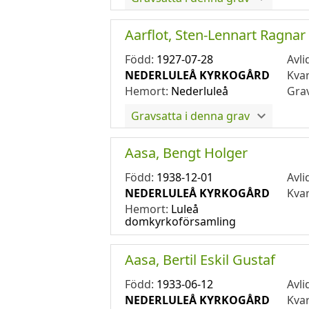
Aarflot, Sten-Lennart Ragnar
Född:
1927-07-28
Avli
NEDERLULEÅ KYRKOGÅRD
Kva
Hemort:
Nederluleå
Gra
Gravsatta i denna grav
Aasa, Bengt Holger
Född:
1938-12-01
Avli
NEDERLULEÅ KYRKOGÅRD
Kva
Hemort:
Luleå
domkyrkoförsamling
Aasa, Bertil Eskil Gustaf
Född:
1933-06-12
Avli
NEDERLULEÅ KYRKOGÅRD
Kva