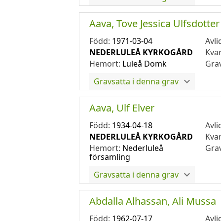
Aava, Tove Jessica Ulfsdotter
Född:
1971-03-04
Avli
NEDERLULEÅ KYRKOGÅRD
Kva
Hemort:
Luleå Domk
Gra
Gravsatta i denna grav
Aava, Ulf Elver
Född:
1934-04-18
Avli
NEDERLULEÅ KYRKOGÅRD
Kva
Hemort:
Nederluleå
Gra
församling
Gravsatta i denna grav
Abdalla Alhassan, Ali Mussa
Född:
1962-07-17
Avli