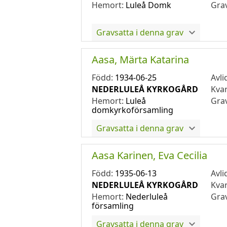
Hemort:
Luleå Domk
Gra
Gravsatta i denna grav
Aasa, Märta Katarina
Född:
1934-06-25
Avli
NEDERLULEÅ KYRKOGÅRD
Kva
Hemort:
Luleå
Gra
domkyrkoförsamling
Gravsatta i denna grav
Aasa Karinen, Eva Cecilia
Född:
1935-06-13
Avli
NEDERLULEÅ KYRKOGÅRD
Kva
Hemort:
Nederluleå
Gra
församling
Gravsatta i denna grav