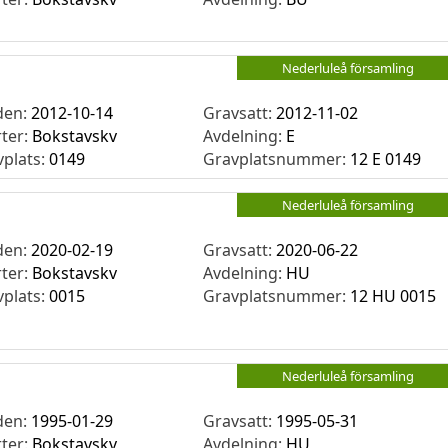
Nederluleå församling
den:
2012-10-14
Gravsatt:
2012-11-02
rter:
Bokstavskv
Avdelning:
E
vplats:
0149
Gravplatsnummer:
12 E 0149
Nederluleå församling
den:
2020-02-19
Gravsatt:
2020-06-22
rter:
Bokstavskv
Avdelning:
HU
vplats:
0015
Gravplatsnummer:
12 HU 0015
Nederluleå församling
den:
1995-01-29
Gravsatt:
1995-05-31
rter:
Bokstavskv
Avdelning:
HU