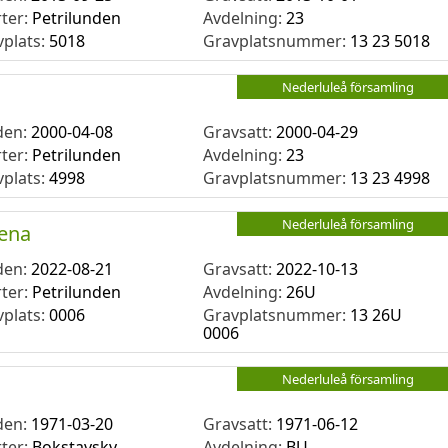
rter:
Petrilunden
Avdelning:
23
vplats:
5018
Gravplatsnummer:
13 23 5018
Nederluleå församling
den:
2000-04-08
Gravsatt:
2000-04-29
rter:
Petrilunden
Avdelning:
23
vplats:
4998
Gravplatsnummer:
13 23 4998
Nederluleå församling
lena
den:
2022-08-21
Gravsatt:
2022-10-13
rter:
Petrilunden
Avdelning:
26U
vplats:
0006
Gravplatsnummer:
13 26U
0006
Nederluleå församling
den:
1971-03-20
Gravsatt:
1971-06-12
rter:
Bokstavskv
Avdelning:
BU