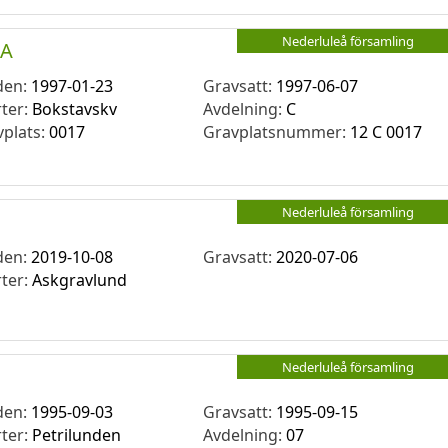
Nederluleå församling
 A
den:
1997-01-23
Gravsatt:
1997-06-07
rter:
Bokstavskv
Avdelning:
C
vplats:
0017
Gravplatsnummer:
12 C 0017
Nederluleå församling
den:
2019-10-08
Gravsatt:
2020-07-06
rter:
Askgravlund
Nederluleå församling
den:
1995-09-03
Gravsatt:
1995-09-15
rter:
Petrilunden
Avdelning:
07