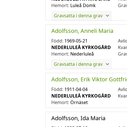
Hemort:
Luleå Domk
Gra
Gravsatta i denna grav
Adolfsson, Anneli Maria
Född:
1969-05-21
Avli
NEDERLULEÅ KYRKOGÅRD
Kva
Hemort:
Nederluleå
Gra
Gravsatta i denna grav
Adolfsson, Erik Viktor Gottfr
Född:
1911-04-04
Avli
NEDERLULEÅ KYRKOGÅRD
Kva
Hemort:
Örnäset
Adolfsson, Ida Maria