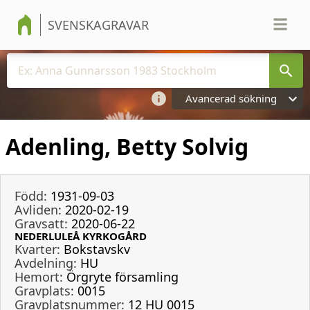
SVENSKAGRAVAR
Avancerad sökning
Adenling, Betty Solvig
Född:
1931-09-03
Avliden:
2020-02-19
Gravsatt:
2020-06-22
NEDERLULEÅ KYRKOGÅRD
Kvarter:
Bokstavskv
Avdelning:
HU
Hemort:
Örgryte församling
Gravplats:
0015
Gravplatsnummer:
12 HU 0015