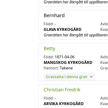
Gravrätten har återgått till upplåtaren
Bernhard
Född:
-
Avli
GLAVA KYRKOGÅRD
Kva
Gravrätten har återgått till upplåtaren
Betty
Född:
1871-04-06
Avli
MANGSKOG KYRKOGÅRD
Kva
Hemort:
Takene
Gra
Gravsatta i denna grav
Christian Fredrik
Född:
-
Avli
ARVIKA KYRKOGÅRD
Kva