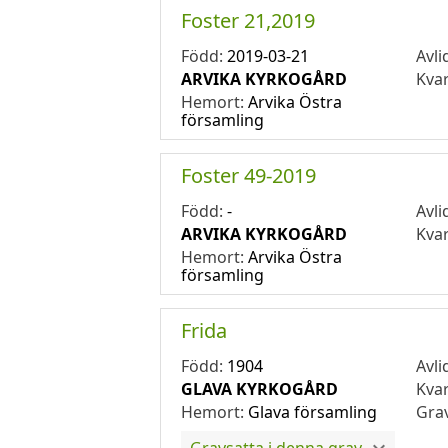
Foster 21,2019
Född:
2019-03-21
Avli
ARVIKA KYRKOGÅRD
Kva
Hemort:
Arvika Östra
församling
Foster 49-2019
Född:
-
Avli
ARVIKA KYRKOGÅRD
Kva
Hemort:
Arvika Östra
församling
Frida
Född:
1904
Avli
GLAVA KYRKOGÅRD
Kva
Hemort:
Glava församling
Gra