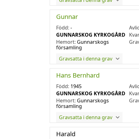
Gravsatta i denna grav
Gunnar
Född:
-
Avli
GUNNARSKOG KYRKOGÅRD
Kva
Hemort:
Gunnarskogs
Gra
församling
Gravsatta i denna grav
Hans Bernhard
Född:
1945
Avli
GUNNARSKOG KYRKOGÅRD
Kva
Hemort:
Gunnarskogs
Gra
församling
Gravsatta i denna grav
Harald