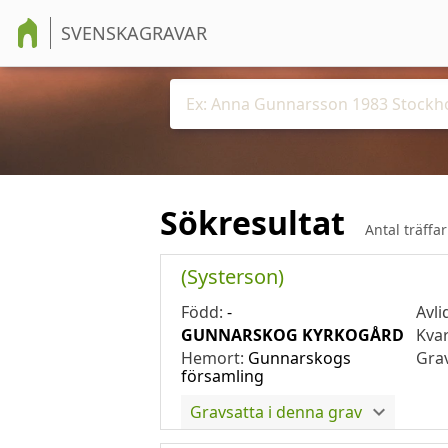
SVENSKAGRAVAR
Sökresultat
Antal träffa
(Systerson)
Född:
-
Avli
GUNNARSKOG KYRKOGÅRD
Kva
Hemort:
Gunnarskogs
Gra
församling
Gravsatta i denna grav