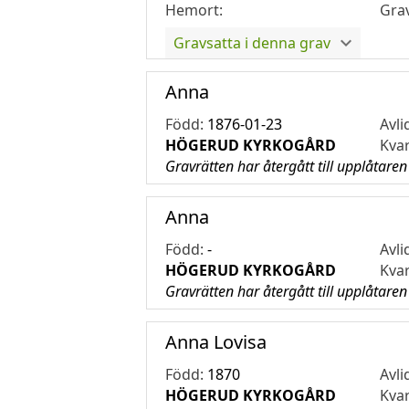
Hemort:
Gra
Gravsatta i denna grav
Anna
Född:
1876-01-23
Avli
HÖGERUD KYRKOGÅRD
Kva
Gravrätten har återgått till upplåtaren
Anna
Född:
-
Avli
HÖGERUD KYRKOGÅRD
Kva
Gravrätten har återgått till upplåtaren
Anna Lovisa
Född:
1870
Avli
HÖGERUD KYRKOGÅRD
Kva