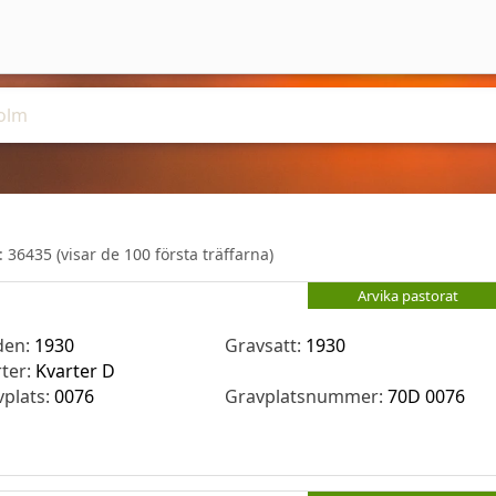
r:
36435
(visar de 100 första träffarna)
Arvika pastorat
den:
1930
Gravsatt:
1930
rter:
Kvarter D
vplats:
0076
Gravplatsnummer:
70D 0076