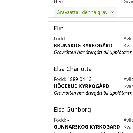
Hemort:
Gra
Gravsatta i denna grav
Elin
Född:
-
Avli
BRUNSKOG KYRKOGÅRD
Kva
Gravrätten har återgått till upplåtaren
Elsa Charlotta
Född:
1889-04-13
Avli
HÖGERUD KYRKOGÅRD
Kva
Gravrätten har återgått till upplåtaren
Elsa Gunborg
Född:
-
Avli
GUNNARSKOG KYRKOGÅRD
Kva