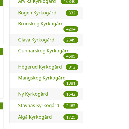
Arvika Kyrkogård
16840
Bogen Kyrkogård
332
Brunskog Kyrkogård
4204
Glava Kyrkogård
2349
Gunnarskog Kyrkogård
4585
Högerud Kyrkogård
912
Mangskog Kyrkogård
1381
Ny Kyrkogård
1642
Stavnäs Kyrkogård
2465
Älgå Kyrkogård
1725