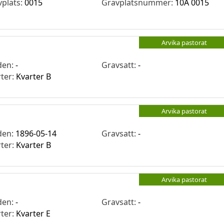
vplats:
0015
Gravplatsnummer:
10A 0015
Arvika pastorat
den:
-
Gravsatt:
-
rter:
Kvarter B
Arvika pastorat
den:
1896-05-14
Gravsatt:
-
rter:
Kvarter B
Arvika pastorat
den:
-
Gravsatt:
-
rter:
Kvarter E