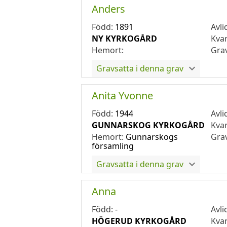
Anders
Född:
1891
Avli
NY KYRKOGÅRD
Kva
Hemort:
Gra
Gravsatta i denna grav
Anita Yvonne
Född:
1944
Avli
GUNNARSKOG KYRKOGÅRD
Kva
Hemort:
Gunnarskogs
Gra
församling
Gravsatta i denna grav
Anna
Född:
-
Avli
HÖGERUD KYRKOGÅRD
Kva