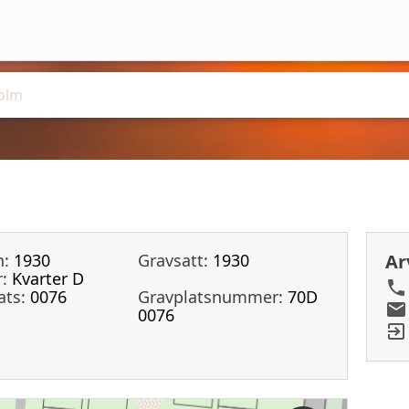
n:
1930
Gravsatt:
1930
Ar
:
Kvarter D
ats:
0076
Gravplatsnummer:
70D
0076