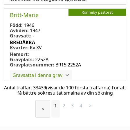
Ronneby pastorat
Britt-Marie
Född:
1946
Avliden:
1947
Gravsatt:
-
BREDÅKRA
Kvarter:
Kv XV
Hemort:
Gravplats:
2252A
Gravplatsnummer:
BR15 2252A
Gravsatta i denna grav
Antal träffar:
33439
(visar de 100 första träffarna) För att
få bättre sökresultat smalna av din sökning
1
2
3
4
>
<