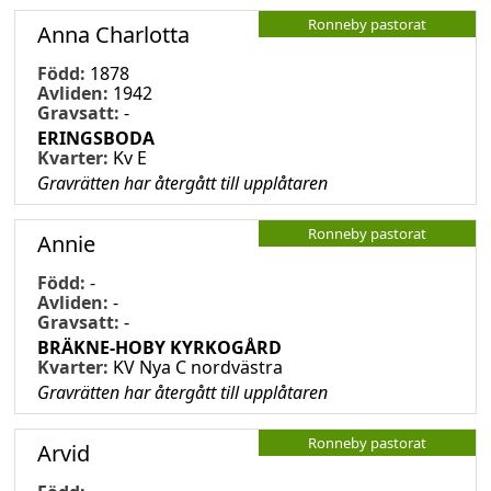
Ronneby pastorat
Anna Charlotta
Född:
1878
Avliden:
1942
Gravsatt:
-
ERINGSBODA
Kvarter:
Kv E
Gravrätten har återgått till upplåtaren
Ronneby pastorat
Annie
Född:
-
Avliden:
-
Gravsatt:
-
BRÄKNE-HOBY KYRKOGÅRD
Kvarter:
KV Nya C nordvästra
Gravrätten har återgått till upplåtaren
Ronneby pastorat
Arvid