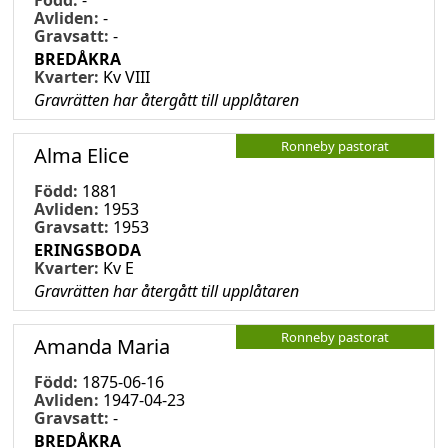
Avliden:
-
Gravsatt:
-
BREDÅKRA
Kvarter:
Kv VIII
Gravrätten har återgått till upplåtaren
Ronneby pastorat
Alma Elice
Född:
1881
Avliden:
1953
Gravsatt:
1953
ERINGSBODA
Kvarter:
Kv E
Gravrätten har återgått till upplåtaren
Ronneby pastorat
Amanda Maria
Född:
1875-06-16
Avliden:
1947-04-23
Gravsatt:
-
BREDÅKRA