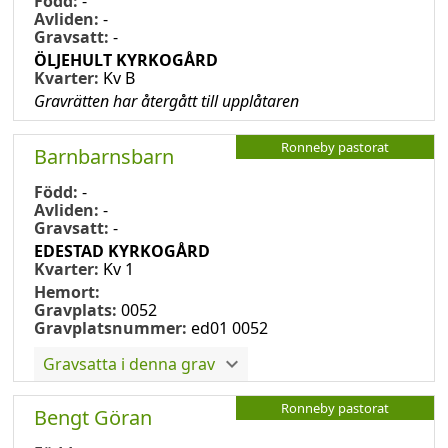
Född:
-
Avliden:
-
Gravsatt:
-
ÖLJEHULT KYRKOGÅRD
Kvarter:
Kv B
Gravrätten har återgått till upplåtaren
Ronneby pastorat
Barnbarnsbarn
Född:
-
Avliden:
-
Gravsatt:
-
EDESTAD KYRKOGÅRD
Kvarter:
Kv 1
Hemort:
Gravplats:
0052
Gravplatsnummer:
ed01 0052
Gravsatta i denna grav
Ronneby pastorat
Bengt Göran