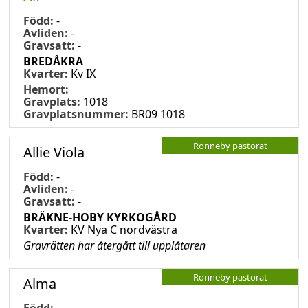
Född:
-
Avliden:
-
Gravsatt:
-
BREDÅKRA
Kvarter:
Kv IX
Hemort:
Gravplats:
1018
Gravplatsnummer:
BR09 1018
Ronneby pastorat
Allie Viola
Född:
-
Avliden:
-
Gravsatt:
-
BRÄKNE-HOBY KYRKOGÅRD
Kvarter:
KV Nya C nordvästra
Gravrätten har återgått till upplåtaren
Ronneby pastorat
Alma
Född:
-