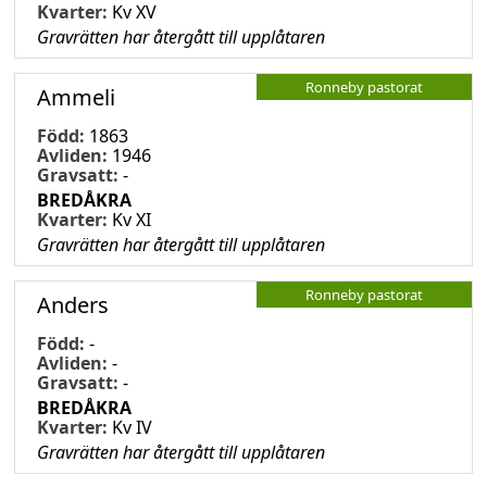
Kvarter:
Kv XV
Gravrätten har återgått till upplåtaren
Ronneby pastorat
Ammeli
Född:
1863
Avliden:
1946
Gravsatt:
-
BREDÅKRA
Kvarter:
Kv XI
Gravrätten har återgått till upplåtaren
Ronneby pastorat
Anders
Född:
-
Avliden:
-
Gravsatt:
-
BREDÅKRA
Kvarter:
Kv IV
Gravrätten har återgått till upplåtaren