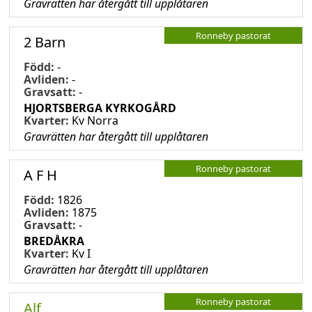
Gravrätten har återgått till upplåtaren
Ronneby pastorat
2 Barn
Född:
-
Avliden:
-
Gravsatt:
-
HJORTSBERGA KYRKOGÅRD
Kvarter:
Kv Norra
Gravrätten har återgått till upplåtaren
Ronneby pastorat
A F H
Född:
1826
Avliden:
1875
Gravsatt:
-
BREDÅKRA
Kvarter:
Kv I
Gravrätten har återgått till upplåtaren
Ronneby pastorat
Alf