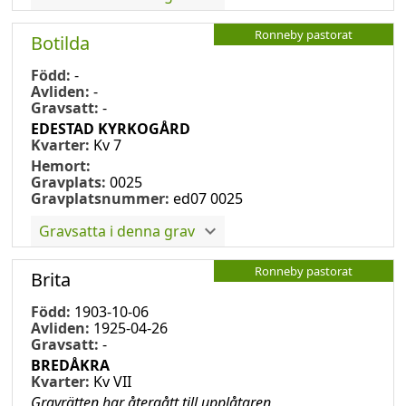
Ronneby pastorat
Botilda
Född:
-
Avliden:
-
Gravsatt:
-
EDESTAD KYRKOGÅRD
Kvarter:
Kv 7
Hemort:
Gravplats:
0025
Gravplatsnummer:
ed07 0025
Gravsatta i denna grav
Ronneby pastorat
Brita
Född:
1903-10-06
Avliden:
1925-04-26
Gravsatt:
-
BREDÅKRA
Kvarter:
Kv VII
Gravrätten har återgått till upplåtaren