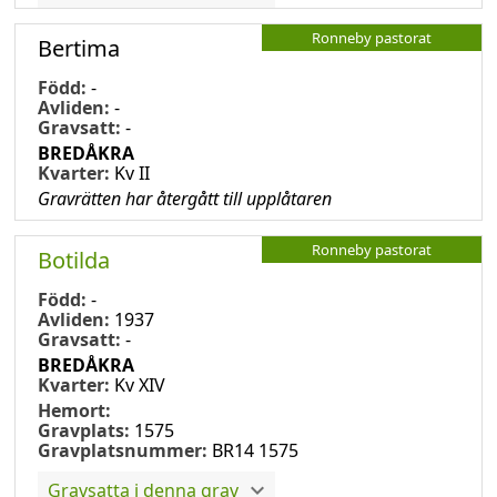
Ronneby pastorat
Bertima
Född:
-
Avliden:
-
Gravsatt:
-
BREDÅKRA
Kvarter:
Kv II
Gravrätten har återgått till upplåtaren
Ronneby pastorat
Botilda
Född:
-
Avliden:
1937
Gravsatt:
-
BREDÅKRA
Kvarter:
Kv XIV
Hemort:
Gravplats:
1575
Gravplatsnummer:
BR14 1575
Gravsatta i denna grav