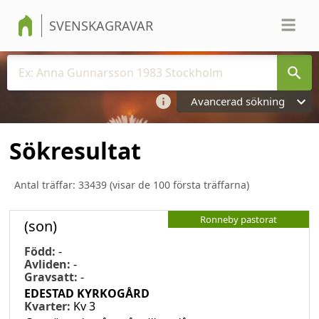
SVENSKAGRAVAR
Avancerad sökning
Sökresultat
Antal träffar:
33439
(visar de 100 första träffarna)
Ronneby pastorat
(son)
Född:
-
Avliden:
-
Gravsatt:
-
EDESTAD KYRKOGÅRD
Kvarter:
Kv 3