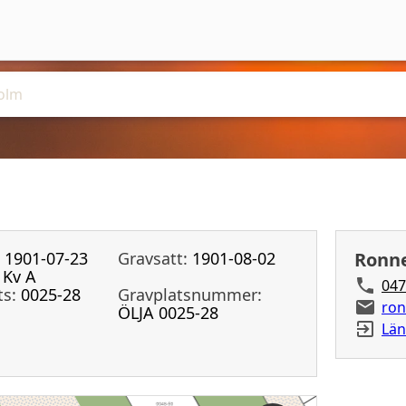
1901-07-23
Gravsatt:
1901-08-02
Ronne
Kv A
047
ts:
0025-28
Gravplatsnummer:
ron
ÖLJA 0025-28
Län