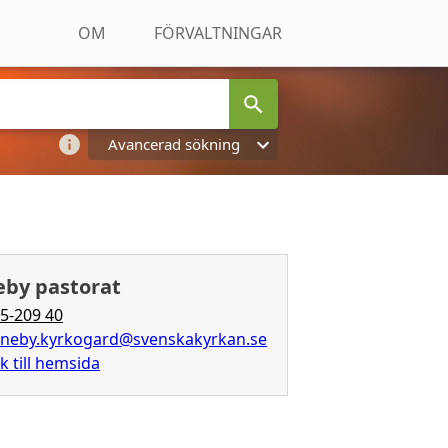
OM
FÖRVALTNINGAR
Avancerad sökning
by pastorat
5-209 40
neby.kyrkogard@svenskakyrkan.se
k till hemsida