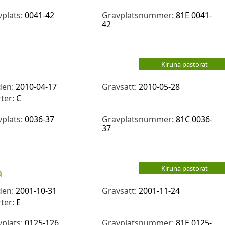
vplats:
0041-42
Gravplatsnummer:
81E 0041-
42
Kiruna pastorat
den:
2010-04-17
Gravsatt:
2010-05-28
rter:
C
vplats:
0036-37
Gravplatsnummer:
81C 0036-
37
Kiruna pastorat
a
den:
2001-10-31
Gravsatt:
2001-11-24
rter:
E
vplats:
0125-126
Gravplatsnummer:
81E 0125-