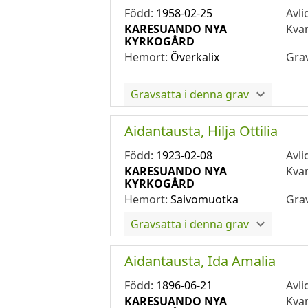
Född:
1958-02-25
Avli
KARESUANDO NYA
Kva
KYRKOGÅRD
Hemort:
Överkalix
Gra
Gravsatta i denna grav
Aidantausta, Hilja Ottilia
Född:
1923-02-08
Avli
KARESUANDO NYA
Kva
KYRKOGÅRD
Hemort:
Saivomuotka
Gra
Gravsatta i denna grav
Aidantausta, Ida Amalia
Född:
1896-06-21
Avli
KARESUANDO NYA
Kva