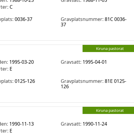
den:
1988-10-25
Gravsatt:
1988-11-05
rter:
C
vplats:
0036-37
Gravplatsnummer:
81C 0036-
37
Kiruna pastorat
den:
1995-03-20
Gravsatt:
1995-04-01
rter:
E
vplats:
0125-126
Gravplatsnummer:
81E 0125-
126
Kiruna pastorat
den:
1990-11-13
Gravsatt:
1990-11-24
rter:
E