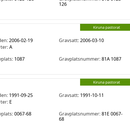
126
Kiruna pastorat
den:
2006-02-19
Gravsatt:
2006-03-10
rter:
A
vplats:
1087
Gravplatsnummer:
81A 1087
Kiruna pastorat
den:
1991-09-25
Gravsatt:
1991-10-11
rter:
E
vplats:
0067-68
Gravplatsnummer:
81E 0067-
68