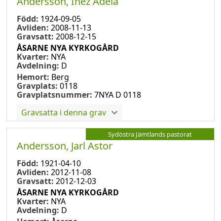
Andersson, Inez Adela
Född:
1924-09-05
Avliden:
2008-11-13
Gravsatt:
2008-12-15
ÅSARNE NYA KYRKOGÅRD
Kvarter:
NYA
Avdelning:
D
Hemort:
Berg
Gravplats:
0118
Gravplatsnummer:
7NYA D 0118
Gravsatta i denna grav
Sydöstra Jämtlands pastorat
Andersson, Jarl Astor
Född:
1921-04-10
Avliden:
2012-11-08
Gravsatt:
2012-12-03
ÅSARNE NYA KYRKOGÅRD
Kvarter:
NYA
Avdelning:
D