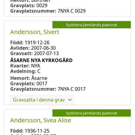
Gravplats:
0029
Gravplatsnummer:
7NYA C 0029
Sydöstra Jämtlands pastorat
Andersson, Sivert
Född:
1919-12-26
Avliden:
2007-06-30
Gravsatt:
2007-07-13
ÅSARNE NYA KYRKOGÅRD
Kvarter:
NYA
Avdelning:
C
Hemort:
Åsarne
Gravplats:
0017
Gravplatsnummer:
7NYA C 0017
Gravsatta i denna grav
Sydöstra Jämtlands pastorat
Andersson, Svea Alise
Född:
1936-11-25