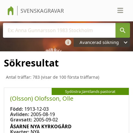
SVENSKAGRAVAR
Avancerad sökning
Sökresultat
Antal träffar:
783
(visar de 100 första träffarna)
Sydöstra Jämtlands pastorat
(Olsson) Olofsson, Olle
Född:
1913-12-03
Avliden:
2005-08-19
Gravsatt:
2005-09-02
ÅSARNE NYA KYRKOGÅRD
Kvarter:
NYA