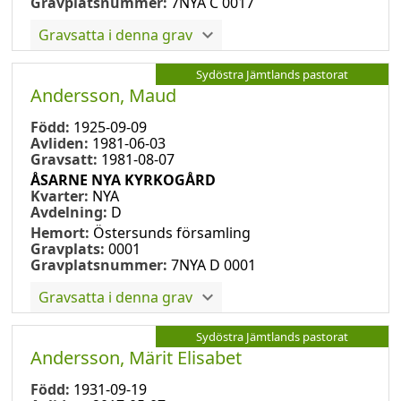
Gravplatsnummer:
7NYA C 0017
Gravsatta i denna grav
Sydöstra Jämtlands pastorat
Andersson, Maud
Född:
1925-09-09
Avliden:
1981-06-03
Gravsatt:
1981-08-07
ÅSARNE NYA KYRKOGÅRD
Kvarter:
NYA
Avdelning:
D
Hemort:
Östersunds församling
Gravplats:
0001
Gravplatsnummer:
7NYA D 0001
Gravsatta i denna grav
Sydöstra Jämtlands pastorat
Andersson, Märit Elisabet
Född:
1931-09-19