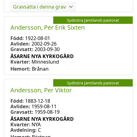
Gravsatta i denna grav
Sydöstra Jämtlands pastorat
Andersson, Per Erik Sixten
Född:
1922-08-01
Avliden:
2002-09-26
Gravsatt:
2003-09-30
ÅSARNE NYA KYRKOGÅRD
Kvarter:
Minneslund
Hemort:
Brånan
Sydöstra Jämtlands pastorat
Andersson, Per Viktor
Född:
1883-12-18
Avliden:
1959-08-11
Gravsatt:
1959-08-19
ÅSARNE NYA KYRKOGÅRD
Kvarter:
NYA
Avdelning:
C
Hemort:
Börtnan