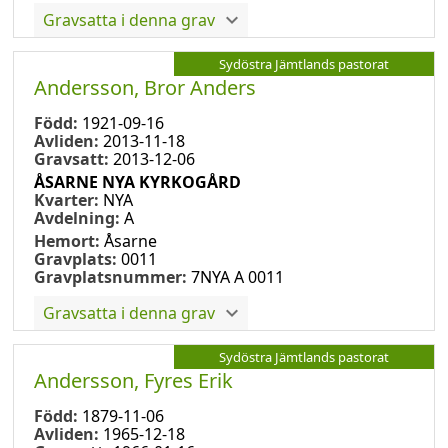
Gravsatta i denna grav
Sydöstra Jämtlands pastorat
Andersson, Bror Anders
Född:
1921-09-16
Avliden:
2013-11-18
Gravsatt:
2013-12-06
ÅSARNE NYA KYRKOGÅRD
Kvarter:
NYA
Avdelning:
A
Hemort:
Åsarne
Gravplats:
0011
Gravplatsnummer:
7NYA A 0011
Gravsatta i denna grav
Sydöstra Jämtlands pastorat
Andersson, Fyres Erik
Född:
1879-11-06
Avliden:
1965-12-18