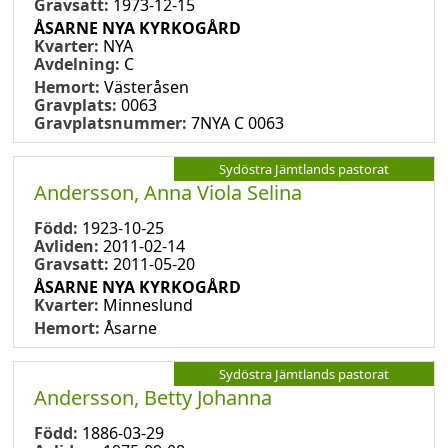
Gravsatt:
1973-12-15
ÅSARNE NYA KYRKOGÅRD
Kvarter:
NYA
Avdelning:
C
Hemort:
Västeråsen
Gravplats:
0063
Gravplatsnummer:
7NYA C 0063
Sydöstra Jämtlands pastorat
Andersson, Anna Viola Selina
Född:
1923-10-25
Avliden:
2011-02-14
Gravsatt:
2011-05-20
ÅSARNE NYA KYRKOGÅRD
Kvarter:
Minneslund
Hemort:
Åsarne
Sydöstra Jämtlands pastorat
Andersson, Betty Johanna
Född:
1886-03-29