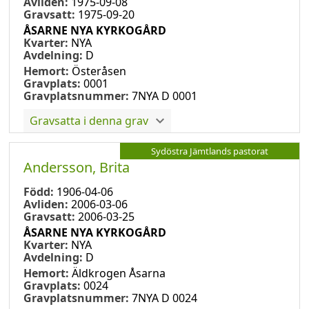
Avliden:
1975-09-08
Gravsatt:
1975-09-20
ÅSARNE NYA KYRKOGÅRD
Kvarter:
NYA
Avdelning:
D
Hemort:
Österåsen
Gravplats:
0001
Gravplatsnummer:
7NYA D 0001
Gravsatta i denna grav
Sydöstra Jämtlands pastorat
Andersson, Brita
Född:
1906-04-06
Avliden:
2006-03-06
Gravsatt:
2006-03-25
ÅSARNE NYA KYRKOGÅRD
Kvarter:
NYA
Avdelning:
D
Hemort:
Äldkrogen Åsarna
Gravplats:
0024
Gravplatsnummer:
7NYA D 0024