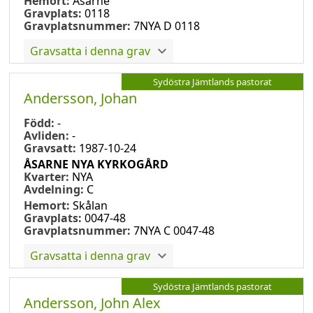
Hemort:
Åsarne
Gravplats:
0118
Gravplatsnummer:
7NYA D 0118
Gravsatta i denna grav
Sydöstra Jämtlands pastorat
Andersson, Johan
Född:
-
Avliden:
-
Gravsatt:
1987-10-24
ÅSARNE NYA KYRKOGÅRD
Kvarter:
NYA
Avdelning:
C
Hemort:
Skålan
Gravplats:
0047-48
Gravplatsnummer:
7NYA C 0047-48
Gravsatta i denna grav
Sydöstra Jämtlands pastorat
Andersson, John Alex