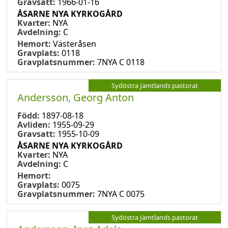
Gravsatt:
1966-01-16
ÅSARNE NYA KYRKOGÅRD
Kvarter:
NYA
Avdelning:
C
Hemort:
Västeråsen
Gravplats:
0118
Gravplatsnummer:
7NYA C 0118
Sydöstra Jämtlands pastorat
Andersson, Georg Anton
Född:
1897-08-18
Avliden:
1955-09-29
Gravsatt:
1955-10-09
ÅSARNE NYA KYRKOGÅRD
Kvarter:
NYA
Avdelning:
C
Hemort:
Gravplats:
0075
Gravplatsnummer:
7NYA C 0075
Sydöstra Jämtlands pastorat