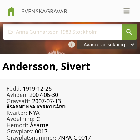
SVENSKAGRAVAR
Avancerad sökning
Andersson, Sivert
Född:
1919-12-26
Avliden:
2007-06-30
Gravsatt:
2007-07-13
ÅSARNE NYA KYRKOGÅRD
Kvarter:
NYA
Avdelning:
C
Hemort:
Åsarne
Gravplats:
0017
Gravplatsnummer:
7NYA C 0017