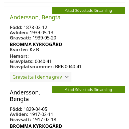
Ystad-Sövestads församling
Andersson, Bengta
Född:
1878-02-12
Avliden:
1939-05-13
Gravsatt:
1939-05-20
BROMMA KYRKOGÅRD
Kvarter:
Kv B
Hemort:
Gravplats:
0040-41
Gravplatsnummer:
BRB 0040-41
Gravsatta i denna grav
Ystad-Sövestads församling
Andersson,
Bengta
Född:
1829-04-05
Avliden:
1917-02-11
Gravsatt:
1917-02-18
BROMMA KYRKOGÅRD