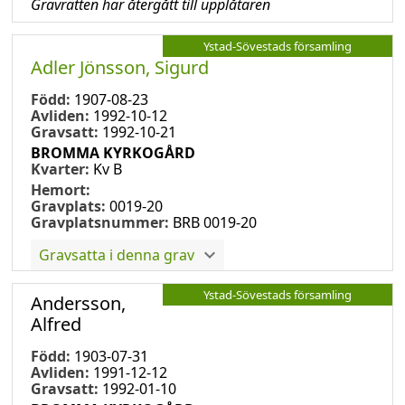
Gravrätten har återgått till upplåtaren
Ystad-Sövestads församling
Adler Jönsson, Sigurd
Född:
1907-08-23
Avliden:
1992-10-12
Gravsatt:
1992-10-21
BROMMA KYRKOGÅRD
Kvarter:
Kv B
Hemort:
Gravplats:
0019-20
Gravplatsnummer:
BRB 0019-20
Gravsatta i denna grav
Ystad-Sövestads församling
Andersson,
Alfred
Född:
1903-07-31
Avliden:
1991-12-12
Gravsatt:
1992-01-10