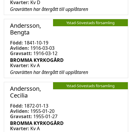
Kvarter:
Kv D
Gravrätten har återgått till upplåtaren
Ystad-Sövestads församling
Andersson,
Bengta
Född:
1841-10-19
Avliden:
1916-03-03
Gravsatt:
1916-03-12
BROMMA KYRKOGÅRD
Kvarter:
Kv A
Gravrätten har återgått till upplåtaren
Ystad-Sövestads församling
Andersson,
Cecilia
Född:
1872-01-13
Avliden:
1955-01-20
Gravsatt:
1955-01-27
BROMMA KYRKOGÅRD
Kvarter:
Kv A