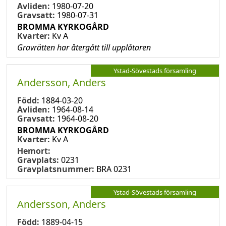
Avliden:
1980-07-20
Gravsatt:
1980-07-31
BROMMA KYRKOGÅRD
Kvarter:
Kv A
Gravrätten har återgått till upplåtaren
Ystad-Sövestads församling
Andersson, Anders
Född:
1884-03-20
Avliden:
1964-08-14
Gravsatt:
1964-08-20
BROMMA KYRKOGÅRD
Kvarter:
Kv A
Hemort:
Gravplats:
0231
Gravplatsnummer:
BRA 0231
Ystad-Sövestads församling
Andersson, Anders
Född:
1889-04-15