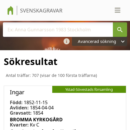
SVENSKAGRAVAR
Avancerad sökning
Sökresultat
Antal träffar:
707
(visar de 100 första träffarna)
Ystad-Sövestads församling
Ingar
Född:
1852-11-15
Avliden:
1854-04-04
Gravsatt:
1854
BROMMA KYRKOGÅRD
Kvarter:
Kv C