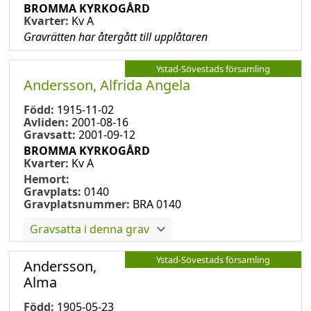
BROMMA KYRKOGÅRD
Kvarter:
Kv A
Gravrätten har återgått till upplåtaren
Ystad-Sövestads församling
Andersson, Alfrida Angela
Född:
1915-11-02
Avliden:
2001-08-16
Gravsatt:
2001-09-12
BROMMA KYRKOGÅRD
Kvarter:
Kv A
Hemort:
Gravplats:
0140
Gravplatsnummer:
BRA 0140
Gravsatta i denna grav
Ystad-Sövestads församling
Andersson,
Alma
Född:
1905-05-23