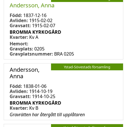
Andersson, Anna
Född:
1837-12-16
Avliden:
1915-02-02
Gravsatt:
1915-02-07
BROMMA KYRKOGÅRD
Kvarter:
Kv A
Hemort:
Gravplats:
0205
Gravplatsnummer:
BRA 0205
Ystad-Sövestads församling
Andersson,
Anna
Född:
1838-01-06
Avliden:
1914-10-19
Gravsatt:
1914-10-25
BROMMA KYRKOGÅRD
Kvarter:
Kv B
Gravrätten har återgått till upplåtaren