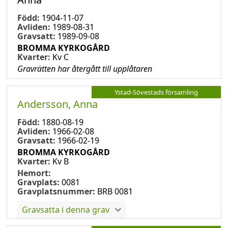
Född:
1904-11-07
Avliden:
1989-08-31
Gravsatt:
1989-09-08
BROMMA KYRKOGÅRD
Kvarter:
Kv C
Gravrätten har återgått till upplåtaren
Ystad-Sövestads församling
Andersson, Anna
Född:
1880-08-19
Avliden:
1966-02-08
Gravsatt:
1966-02-19
BROMMA KYRKOGÅRD
Kvarter:
Kv B
Hemort:
Gravplats:
0081
Gravplatsnummer:
BRB 0081
Gravsatta i denna grav