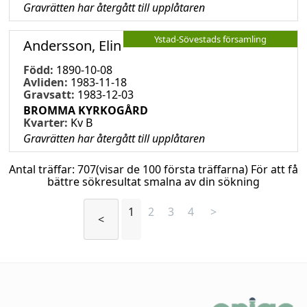
Gravrätten har återgått till upplåtaren
Ystad-Sövestads församling
Andersson, Elin
Född:
1890-10-08
Avliden:
1983-11-18
Gravsatt:
1983-12-03
BROMMA KYRKOGÅRD
Kvarter:
Kv B
Gravrätten har återgått till upplåtaren
Antal träffar:
707
(visar de 100 första träffarna) För att få
bättre sökresultat smalna av din sökning
1
2
3
4
>
<