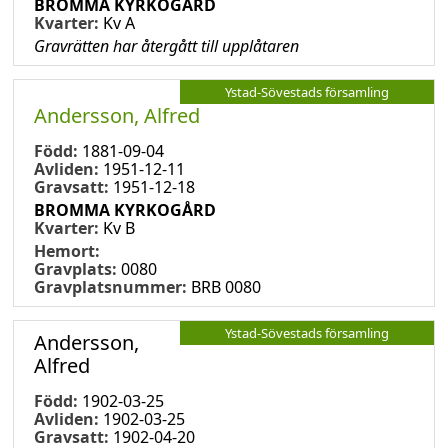
BROMMA KYRKOGÅRD
Kvarter:
Kv A
Gravrätten har återgått till upplåtaren
Ystad-Sövestads församling
Andersson, Alfred
Född:
1881-09-04
Avliden:
1951-12-11
Gravsatt:
1951-12-18
BROMMA KYRKOGÅRD
Kvarter:
Kv B
Hemort:
Gravplats:
0080
Gravplatsnummer:
BRB 0080
Ystad-Sövestads församling
Andersson,
Alfred
Född:
1902-03-25
Avliden:
1902-03-25
Gravsatt:
1902-04-20