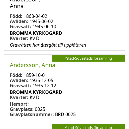
Anna
Född:
1868-04-02
Avliden:
1945-06-02
Gravsatt:
1945-06-10
BROMMA KYRKOGÅRD
Kvarter:
Kv D
Gravrätten har återgått till upplåtaren
Ystad-Sövestads församling
Andersson, Anna
Född:
1859-10-01
Avliden:
1935-12-05
Gravsatt:
1935-12-12
BROMMA KYRKOGÅRD
Kvarter:
Kv D
Hemort:
Gravplats:
0025
Gravplatsnummer:
BRD 0025
Ystad-Sövestads församling