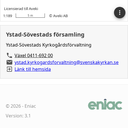
Ystad-Sövestads församling
Ystad-Sövestads Kyrkogårdsförvaltning
Växel 0411-692 00
ystad.kyrkogardsforvaltning@svenskakyrkan.se
Länk till hemsida
©
2026
-
Eniac
Version: 3.1