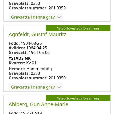
Gravplats:
0350
Gravplatsnummer:
201 0350
Gravsatta i denna grav
Ystad-Sövestads församling
Agnfeldt, Gustaf Mauritz
Född:
1904-08-26
Avliden:
1964-04-25
Gravsatt:
1964-05-06
YSTADS NK
Kvarter:
Kv 01
Hemort:
Hammenhög
Gravplats:
0350
Gravplatsnummer:
201 0350
Gravsatta i denna grav
Ystad-Sövestads församling
Ahlberg, Gun Anne-Marie
Född:
1951-12-19