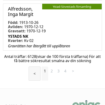
Ystad-Sövestads församling
Alfredsson,
Inga Margit
Född:
1913-10-26
Avliden:
1970-12-12
Gravsatt:
1970-12-19
YSTADS NK
Kvarter:
Kv 02
Gravrätten har återgått till upplåtaren
Antal träffar:
6128
(visar de 100 första träffarna) För att
få bättre sökresultat smalna av din sökning
1
2
3
4
>
<