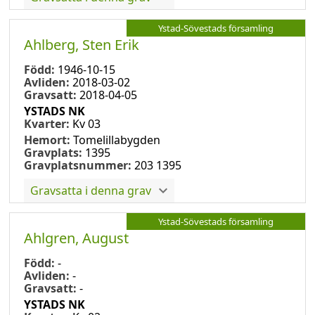
Ystad-Sövestads församling
Ahlberg, Sten Erik
Född:
1946-10-15
Avliden:
2018-03-02
Gravsatt:
2018-04-05
YSTADS NK
Kvarter:
Kv 03
Hemort:
Tomelillabygden
Gravplats:
1395
Gravplatsnummer:
203 1395
Gravsatta i denna grav
Ystad-Sövestads församling
Ahlgren, August
Född:
-
Avliden:
-
Gravsatt:
-
YSTADS NK