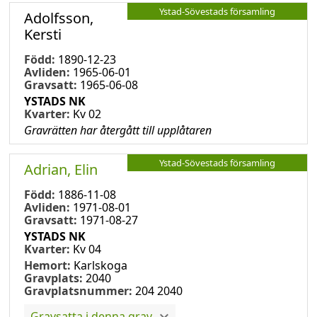
Ystad-Sövestads församling
Adolfsson,
Kersti
Född:
1890-12-23
Avliden:
1965-06-01
Gravsatt:
1965-06-08
YSTADS NK
Kvarter:
Kv 02
Gravrätten har återgått till upplåtaren
Ystad-Sövestads församling
Adrian, Elin
Född:
1886-11-08
Avliden:
1971-08-01
Gravsatt:
1971-08-27
YSTADS NK
Kvarter:
Kv 04
Hemort:
Karlskoga
Gravplats:
2040
Gravplatsnummer:
204 2040
Gravsatta i denna grav