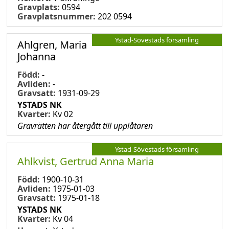
Gravplats:
0594
Gravplatsnummer:
202 0594
Ystad-Sövestads församling
Ahlgren, Maria
Johanna
Född:
-
Avliden:
-
Gravsatt:
1931-09-29
YSTADS NK
Kvarter:
Kv 02
Gravrätten har återgått till upplåtaren
Ystad-Sövestads församling
Ahlkvist, Gertrud Anna Maria
Född:
1900-10-31
Avliden:
1975-01-03
Gravsatt:
1975-01-18
YSTADS NK
Kvarter:
Kv 04