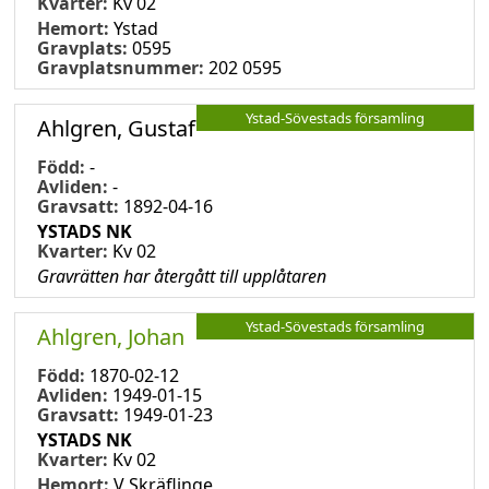
Kvarter:
Kv 02
Hemort:
Ystad
Gravplats:
0595
Gravplatsnummer:
202 0595
Ystad-Sövestads församling
Ahlgren, Gustaf
Född:
-
Avliden:
-
Gravsatt:
1892-04-16
YSTADS NK
Kvarter:
Kv 02
Gravrätten har återgått till upplåtaren
Ystad-Sövestads församling
Ahlgren, Johan
Född:
1870-02-12
Avliden:
1949-01-15
Gravsatt:
1949-01-23
YSTADS NK
Kvarter:
Kv 02
Hemort:
V Skräflinge