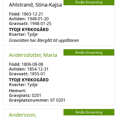
Åmåls församling
Ahlstrand, Stina-Kajsa
Född:
1863-12-21
Avliden:
1948-01-20
Gravsatt:
1948-01-25
TYDJE KYRKOGÅRD
Kvarter:
Tydje
Gravrätten har återgått till upplåtaren
Åmåls församling
Andersdotter, Maria
Född:
1806-08-08
Avliden:
1854-12-31
Gravsatt:
1855-01
TYDJE KYRKOGÅRD
Kvarter:
Tydje
Hemort:
Gravplats:
0201
Gravplatsnummer:
6T 0201
Åmåls församling
Andersson,