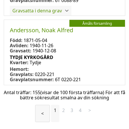
Gravplatsnummer:
6T 0088-89
Gravsatta i denna grav
Åmåls församling
Andersson, Noak Alfred
Född:
1871-05-04
Avliden:
1940-11-26
Gravsatt:
1940-12-08
TYDJE KYRKOGÅRD
Kvarter:
Tydje
Hemort:
Gravplats:
0220-221
Gravplatsnummer:
6T 0220-221
Antal träffar:
155
(visar de 100 första träffarna) För att få
bättre sökresultat smalna av din sökning
1
2
3
4
>
<