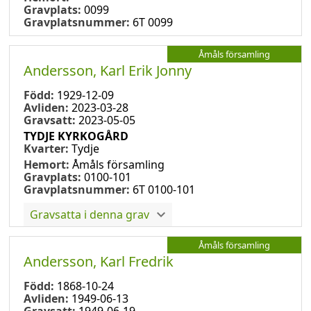
Gravplats:
0099
Gravplatsnummer:
6T 0099
Åmåls församling
Andersson, Karl Erik Jonny
Född:
1929-12-09
Avliden:
2023-03-28
Gravsatt:
2023-05-05
TYDJE KYRKOGÅRD
Kvarter:
Tydje
Hemort:
Åmåls församling
Gravplats:
0100-101
Gravplatsnummer:
6T 0100-101
Gravsatta i denna grav
Åmåls församling
Andersson, Karl Fredrik
Född:
1868-10-24
Avliden:
1949-06-13
Gravsatt:
1949-06-19