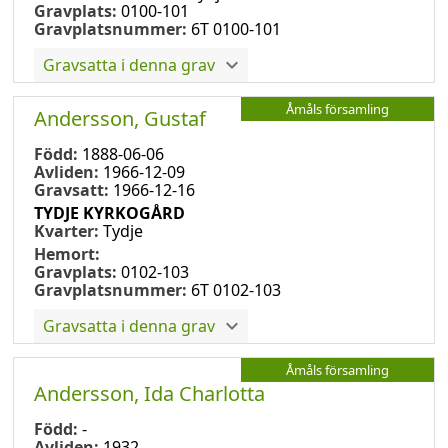
Gravplats:
0100-101
Gravplatsnummer:
6T 0100-101
Gravsatta i denna grav
Åmåls församling
Andersson, Gustaf
Född:
1888-06-06
Avliden:
1966-12-09
Gravsatt:
1966-12-16
TYDJE KYRKOGÅRD
Kvarter:
Tydje
Hemort:
Gravplats:
0102-103
Gravplatsnummer:
6T 0102-103
Gravsatta i denna grav
Åmåls församling
Andersson, Ida Charlotta
Född:
-
Avliden:
1932