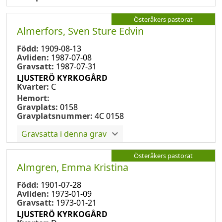
Österåkers pastorat
Almerfors, Sven Sture Edvin
Född:
1909-08-13
Avliden:
1987-07-08
Gravsatt:
1987-07-31
LJUSTERÖ KYRKOGÅRD
Kvarter:
C
Hemort:
Gravplats:
0158
Gravplatsnummer:
4C 0158
Gravsatta i denna grav
Österåkers pastorat
Almgren, Emma Kristina
Född:
1901-07-28
Avliden:
1973-01-09
Gravsatt:
1973-01-21
LJUSTERÖ KYRKOGÅRD