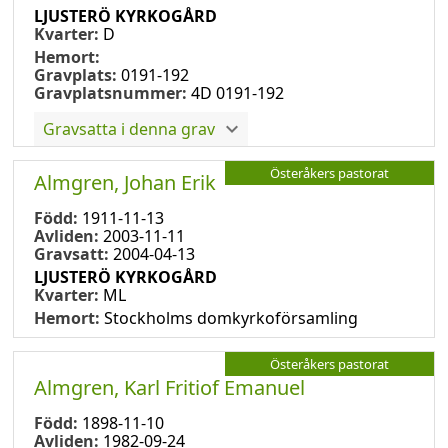
LJUSTERÖ KYRKOGÅRD
Kvarter:
D
Hemort:
Gravplats:
0191-192
Gravplatsnummer:
4D 0191-192
Gravsatta i denna grav
Österåkers pastorat
Almgren, Johan Erik
Född:
1911-11-13
Avliden:
2003-11-11
Gravsatt:
2004-04-13
LJUSTERÖ KYRKOGÅRD
Kvarter:
ML
Hemort:
Stockholms domkyrkoförsamling
Österåkers pastorat
Almgren, Karl Fritiof Emanuel
Född:
1898-11-10
Avliden:
1982-09-24