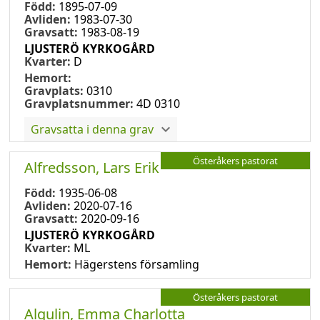
Född:
1895-07-09
Avliden:
1983-07-30
Gravsatt:
1983-08-19
LJUSTERÖ KYRKOGÅRD
Kvarter:
D
Hemort:
Gravplats:
0310
Gravplatsnummer:
4D 0310
Gravsatta i denna grav
Österåkers pastorat
Alfredsson, Lars Erik
Född:
1935-06-08
Avliden:
2020-07-16
Gravsatt:
2020-09-16
LJUSTERÖ KYRKOGÅRD
Kvarter:
ML
Hemort:
Hägerstens församling
Österåkers pastorat
Algulin, Emma Charlotta