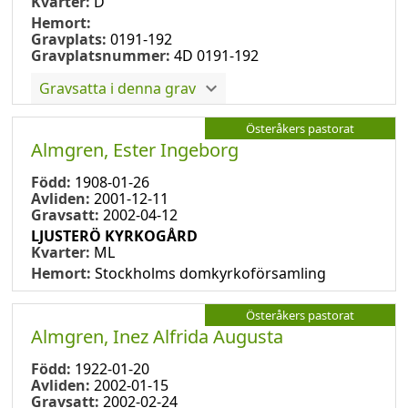
Kvarter:
D
Hemort:
Gravplats:
0191-192
Gravplatsnummer:
4D 0191-192
Gravsatta i denna grav
Österåkers pastorat
Almgren, Ester Ingeborg
Född:
1908-01-26
Avliden:
2001-12-11
Gravsatt:
2002-04-12
LJUSTERÖ KYRKOGÅRD
Kvarter:
ML
Hemort:
Stockholms domkyrkoförsamling
Österåkers pastorat
Almgren, Inez Alfrida Augusta
Född:
1922-01-20
Avliden:
2002-01-15
Gravsatt:
2002-02-24