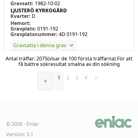
Gravsatt:
1982-10-02
LJUSTERÖ KYRKOGÅRD
Kvarter:
D
Hemort:
Gravplats:
0191-192
Gravplatsnummer:
4D 0191-192
Gravsatta i denna grav
Antal träffar:
2075
(visar de 100 första träffarna) För att
få bättre sökresultat smalna av din sökning
1
2
3
4
>
<
©
2026
-
Eniac
Version: 3.1