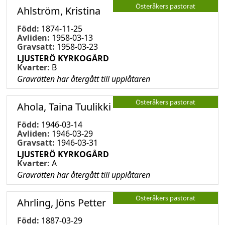
Österåkers pastorat
Ahlström, Kristina
Född:
1874-11-25
Avliden:
1958-03-13
Gravsatt:
1958-03-23
LJUSTERÖ KYRKOGÅRD
Kvarter:
B
Gravrätten har återgått till upplåtaren
Österåkers pastorat
Ahola, Taina Tuulikki
Född:
1946-03-14
Avliden:
1946-03-29
Gravsatt:
1946-03-31
LJUSTERÖ KYRKOGÅRD
Kvarter:
A
Gravrätten har återgått till upplåtaren
Österåkers pastorat
Ahrling, Jöns Petter
Född:
1887-03-29