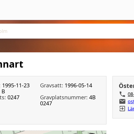
nnart
:
1995-11-23
Gravsatt:
1996-05-14
Öste
B
08
ts:
0247
Gravplatsnummer:
4B
os
0247
Lä