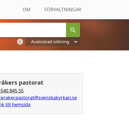
OM
FÖRVALTNINGAR
Avancerad sökning
råkers pastorat
-540 845 55
teraker.pastorat@svenskakyrkan.se
nk till hemsida