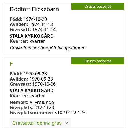
Orusts pastorat
Dödfött Flickebarn
Född:
1974-10-20
Avliden:
1974-11-13
Gravsatt:
1974-11-14
STALA KYRKOGÅRD
Kvarter:
kvarter
Gravrätten har återgått till upplåtaren
Orusts pastorat
F
Född:
1970-09-23
Avliden:
1970-09-23
Gravsatt:
1970-10-06
STALA KYRKOGÅRD
Kvarter:
kvarter
Hemort:
V. Frölunda
Gravplats:
0122-123
Gravplatsnummer:
ST02 0122-123
Gravsatta i denna grav