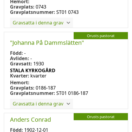
Hemort:
Gravplats:
0743
Gravplatsnummer:
ST01 0743
Gravsatta i denna grav
Orusts pastorat
"Johanna På Dammslätten"
Född:
-
Avliden:
-
Gravsatt:
1930
STALA KYRKOGÅRD
Kvarter:
kvarter
Hemort:
Gravplats:
0186-187
Gravplatsnummer:
ST01 0186-187
Gravsatta i denna grav
Orusts pastorat
Anders Conrad
Född:
1902-12-01