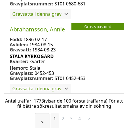
Gravplatsnummer:
ST01 0680-681
Gravsatta i denna grav
Orusts pastorat
Abrahamsson, Annie
Född:
1896-02-17
Avliden:
1984-08-15
Gravsatt:
1984-08-23
STALA KYRKOGÅRD
Kvarter:
kvarter
Hemort:
Stala
Gravplats:
0452-453
Gravplatsnummer:
ST01 0452-453
Gravsatta i denna grav
Antal träffar:
1773
(visar de 100 första träffarna) För att
få bättre sökresultat smalna av din sökning
1
2
3
4
>
<