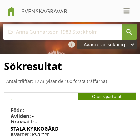
SVENSKAGRAVAR
Avancerad sökning
Sökresultat
Antal träffar:
1773
(visar de 100 första träffarna)
Orusts pastorat
-
Född:
-
Avliden:
-
Gravsatt:
-
STALA KYRKOGÅRD
Kvarter:
kvarter