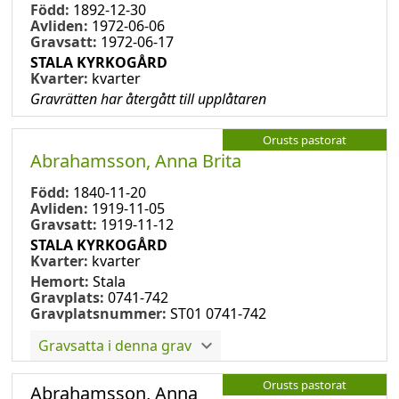
Född:
1892-12-30
Avliden:
1972-06-06
Gravsatt:
1972-06-17
STALA KYRKOGÅRD
Kvarter:
kvarter
Gravrätten har återgått till upplåtaren
Orusts pastorat
Abrahamsson, Anna Brita
Född:
1840-11-20
Avliden:
1919-11-05
Gravsatt:
1919-11-12
STALA KYRKOGÅRD
Kvarter:
kvarter
Hemort:
Stala
Gravplats:
0741-742
Gravplatsnummer:
ST01 0741-742
Gravsatta i denna grav
Orusts pastorat
Abrahamsson, Anna