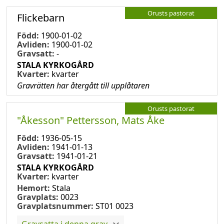
Orusts pastorat
Flickebarn
Född:
1900-01-02
Avliden:
1900-01-02
Gravsatt:
-
STALA KYRKOGÅRD
Kvarter:
kvarter
Gravrätten har återgått till upplåtaren
Orusts pastorat
"Åkesson" Pettersson, Mats Åke
Född:
1936-05-15
Avliden:
1941-01-13
Gravsatt:
1941-01-21
STALA KYRKOGÅRD
Kvarter:
kvarter
Hemort:
Stala
Gravplats:
0023
Gravplatsnummer:
ST01 0023
Gravsatta i denna grav