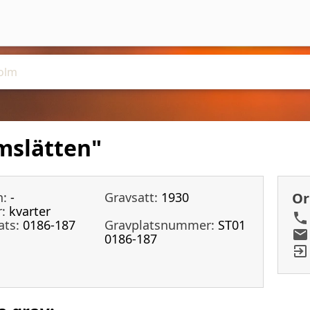
mslätten"
n:
-
Gravsatt:
1930
Or
:
kvarter
ats:
0186-187
Gravplatsnummer:
ST01
0186-187