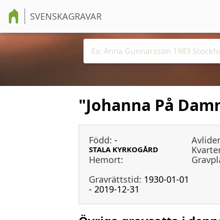
SVENSKAGRAVAR
"Johanna På Dam
Född:
-
Avlide
Kvarter
STALA KYRKOGÅRD
Hemort:
Gravpl
Gravrättstid:
1930-01-01
- 2019-12-31