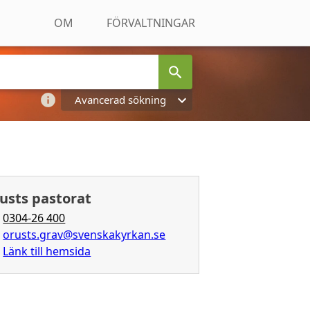
OM
FÖRVALTNINGAR
Avancerad sökning
usts pastorat
0304-26 400
orusts.grav@svenskakyrkan.se
Länk till hemsida