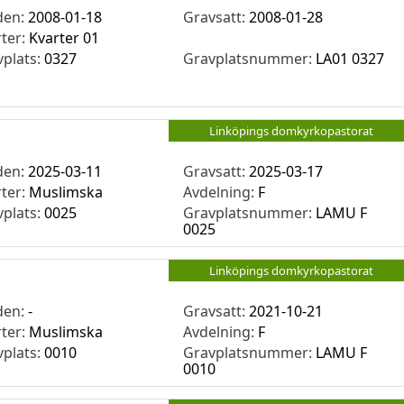
den:
2008-01-18
Gravsatt:
2008-01-28
rter:
Kvarter 01
vplats:
0327
Gravplatsnummer:
LA01 0327
Linköpings domkyrkopastorat
den:
2025-03-11
Gravsatt:
2025-03-17
rter:
Muslimska
Avdelning:
F
vplats:
0025
Gravplatsnummer:
LAMU F
0025
Linköpings domkyrkopastorat
den:
-
Gravsatt:
2021-10-21
rter:
Muslimska
Avdelning:
F
vplats:
0010
Gravplatsnummer:
LAMU F
0010