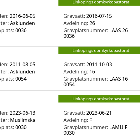
Linköpings domkyrkopastorat
den:
2016-06-05
Gravsatt:
2016-07-15
rter:
Asklunden
Avdelning:
26
vplats:
0036
Gravplatsnummer:
LAAS 26
0036
Linköpings domkyrkopastorat
den:
2011-08-05
Gravsatt:
2011-10-03
rter:
Asklunden
Avdelning:
16
vplats:
0054
Gravplatsnummer:
LAAS 16
0054
Linköpings domkyrkopastorat
den:
2023-06-13
Gravsatt:
2023-06-21
rter:
Muslimska
Avdelning:
F
vplats:
0030
Gravplatsnummer:
LAMU F
0030