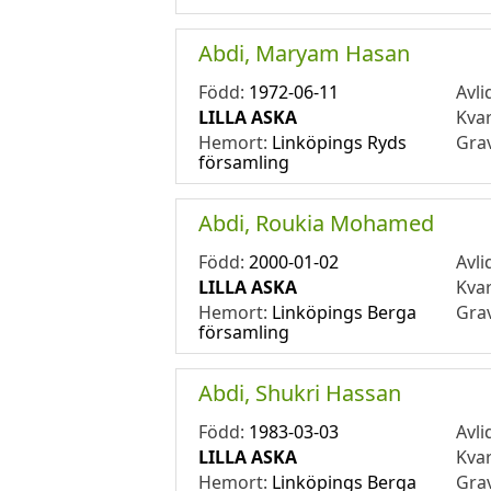
Abdi, Maryam Hasan
Född:
1972-06-11
Avli
LILLA ASKA
Kva
Hemort:
Linköpings Ryds
Gra
församling
Abdi, Roukia Mohamed
Född:
2000-01-02
Avli
LILLA ASKA
Kva
Hemort:
Linköpings Berga
Gra
församling
Abdi, Shukri Hassan
Född:
1983-03-03
Avli
LILLA ASKA
Kva
Hemort:
Linköpings Berga
Gra