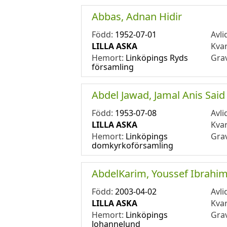
Abbas, Adnan Hidir
Född:
1952-07-01
Avli
LILLA ASKA
Kva
Hemort:
Linköpings Ryds
Gra
församling
Abdel Jawad, Jamal Anis Said
Född:
1953-07-08
Avli
LILLA ASKA
Kva
Hemort:
Linköpings
Gra
domkyrkoförsamling
AbdelKarim, Youssef Ibrahi
Född:
2003-04-02
Avli
LILLA ASKA
Kva
Hemort:
Linköpings
Gra
Johannelund