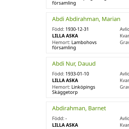
församling
Abdi Abdirahman, Marian
Född:
1930-12-31
Avli
LILLA ASKA
Kva
Hemort:
Lambohovs
Gra
församling
Abdi Nur, Dauud
Född:
1933-01-10
Avli
LILLA ASKA
Kva
Hemort:
Linköpings
Gra
Skäggetorp
Abdirahman, Barnet
Född:
-
Avli
LILLA ASKA
Kva