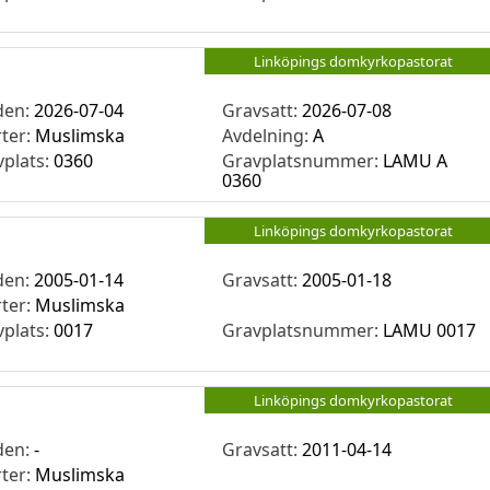
Linköpings domkyrkopastorat
den:
2026-07-04
Gravsatt:
2026-07-08
rter:
Muslimska
Avdelning:
A
vplats:
0360
Gravplatsnummer:
LAMU A
0360
Linköpings domkyrkopastorat
den:
2005-01-14
Gravsatt:
2005-01-18
rter:
Muslimska
vplats:
0017
Gravplatsnummer:
LAMU 0017
Linköpings domkyrkopastorat
den:
-
Gravsatt:
2011-04-14
rter:
Muslimska