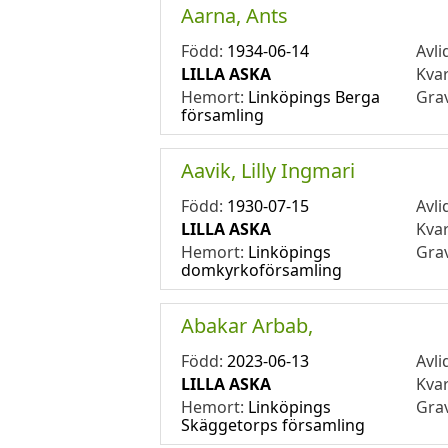
Aarna, Ants
Född:
1934-06-14
Avli
LILLA ASKA
Kva
Hemort:
Linköpings Berga
Gra
församling
Aavik, Lilly Ingmari
Född:
1930-07-15
Avli
LILLA ASKA
Kva
Hemort:
Linköpings
Gra
domkyrkoförsamling
Abakar Arbab,
Född:
2023-06-13
Avli
LILLA ASKA
Kva
Hemort:
Linköpings
Gra
Skäggetorps församling