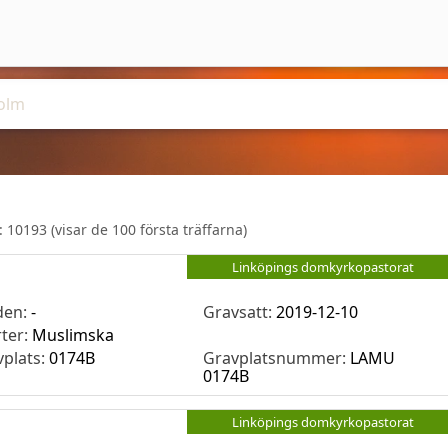
r:
10193
(visar de 100 första träffarna)
Linköpings domkyrkopastorat
den:
-
Gravsatt:
2019-12-10
rter:
Muslimska
vplats:
0174B
Gravplatsnummer:
LAMU
0174B
Linköpings domkyrkopastorat