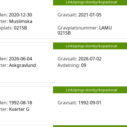
Linköpings domkyrkopastorat
den:
2020-12-30
Gravsatt:
2021-01-05
rter:
Muslimska
vplats:
0215B
Gravplatsnummer:
LAMU
0215B
Linköpings domkyrkopastorat
den:
2026-06-04
Gravsatt:
2026-07-02
rter:
Askgravlund
Avdelning:
09
Linköpings domkyrkopastorat
den:
1992-08-18
Gravsatt:
1992-09-01
rter:
Kvarter G