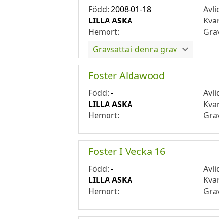
Född:
2008-01-18
Avli
LILLA ASKA
Kva
Hemort:
Gra
Gravsatta i denna grav
Foster Aldawood
Född:
-
Avli
LILLA ASKA
Kva
Hemort:
Gra
Foster I Vecka 16
Född:
-
Avli
LILLA ASKA
Kva
Hemort:
Gra