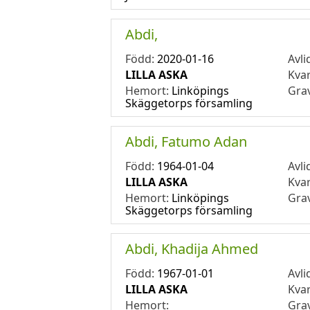
Abdi,
Född:
2020-01-16
Avli
LILLA ASKA
Kva
Hemort:
Linköpings
Gra
Skäggetorps församling
Abdi, Fatumo Adan
Född:
1964-01-04
Avli
LILLA ASKA
Kva
Hemort:
Linköpings
Gra
Skäggetorps församling
Abdi, Khadija Ahmed
Född:
1967-01-01
Avli
LILLA ASKA
Kva
Hemort:
Gra