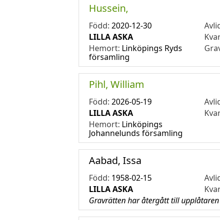
Hussein,
Född:
2020-12-30
Avli
LILLA ASKA
Kva
Hemort:
Linköpings Ryds
Gra
församling
Pihl, William
Född:
2026-05-19
Avli
LILLA ASKA
Kva
Hemort:
Linköpings
Johannelunds församling
Aabad, Issa
Född:
1958-02-15
Avli
LILLA ASKA
Kva
Gravrätten har återgått till upplåtaren