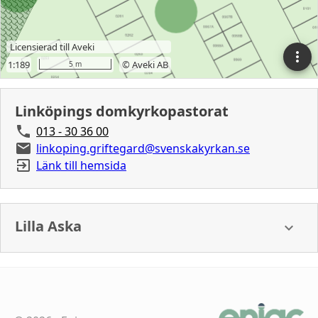
Linköpings domkyrkopastorat
013 - 30 36 00
linkoping.griftegard@svenskakyrkan.se
Länk till hemsida
Lilla Aska