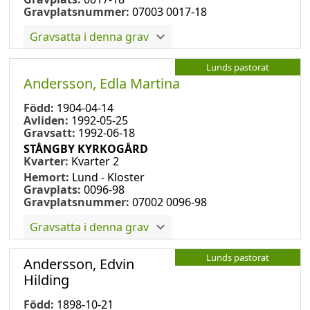
Gravplatsnummer:
07003 0017-18
Gravsatta i denna grav
Lunds pastorat
Andersson, Edla Martina
Född:
1904-04-14
Avliden:
1992-05-25
Gravsatt:
1992-06-18
STÅNGBY KYRKOGÅRD
Kvarter:
Kvarter 2
Hemort:
Lund - Kloster
Gravplats:
0096-98
Gravplatsnummer:
07002 0096-98
Gravsatta i denna grav
Lunds pastorat
Andersson, Edvin
Hilding
Född:
1898-10-21