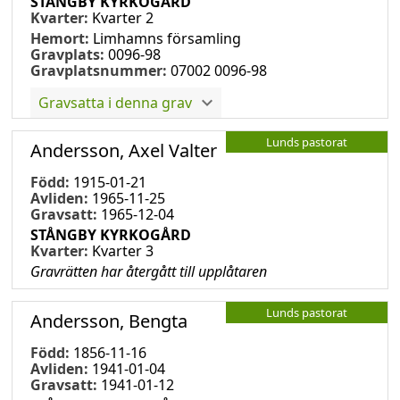
STÅNGBY KYRKOGÅRD
Kvarter:
Kvarter 2
Hemort:
Limhamns församling
Gravplats:
0096-98
Gravplatsnummer:
07002 0096-98
Gravsatta i denna grav
Lunds pastorat
Andersson, Axel Valter
Född:
1915-01-21
Avliden:
1965-11-25
Gravsatt:
1965-12-04
STÅNGBY KYRKOGÅRD
Kvarter:
Kvarter 3
Gravrätten har återgått till upplåtaren
Lunds pastorat
Andersson, Bengta
Född:
1856-11-16
Avliden:
1941-01-04
Gravsatt:
1941-01-12