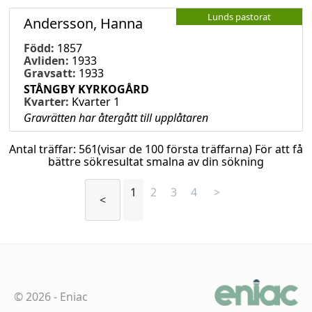
Lunds pastorat
Andersson, Hanna
Född:
1857
Avliden:
1933
Gravsatt:
1933
STÅNGBY KYRKOGÅRD
Kvarter:
Kvarter 1
Gravrätten har återgått till upplåtaren
Antal träffar:
561
(visar de 100 första träffarna) För att få
bättre sökresultat smalna av din sökning
1
2
3
4
>
<
©
2026
-
Eniac