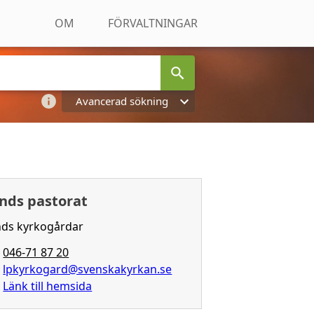
OM
FÖRVALTNINGAR
Avancerad sökning
nds pastorat
ds kyrkogårdar
046-71 87 20
lpkyrkogard@svenskakyrkan.se
Länk till hemsida