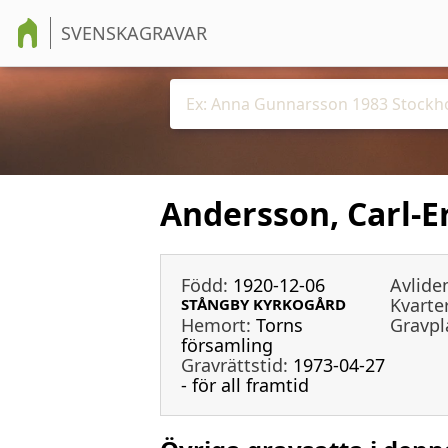
SVENSKAGRAVAR
Andersson, Carl-E
Född:
1920-12-06
Avlide
Kvarter
STÅNGBY KYRKOGÅRD
Hemort:
Torns
Gravpl
församling
Gravrättstid:
1973-04-27
- för all framtid