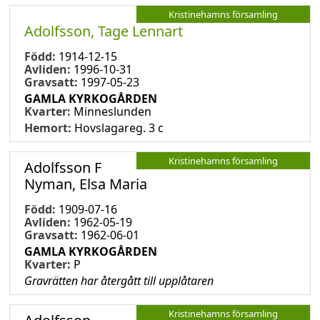
Kristinehamns församling
Adolfsson, Tage Lennart
Född:
1914-12-15
Avliden:
1996-10-31
Gravsatt:
1997-05-23
GAMLA KYRKOGÅRDEN
Kvarter:
Minneslunden
Hemort:
Hovslagareg. 3 c
Kristinehamns församling
Adolfsson F
Nyman, Elsa Maria
Född:
1909-07-16
Avliden:
1962-05-19
Gravsatt:
1962-06-01
GAMLA KYRKOGÅRDEN
Kvarter:
P
Gravrätten har återgått till upplåtaren
Kristinehamns församling