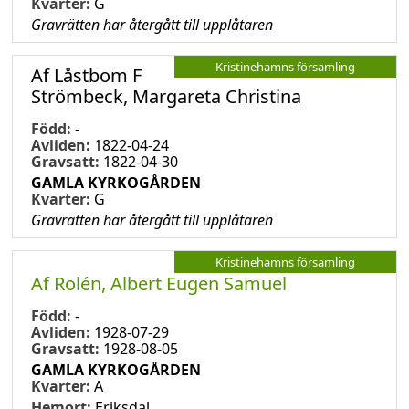
Kvarter:
G
Gravrätten har återgått till upplåtaren
Kristinehamns församling
Af Låstbom F
Strömbeck, Margareta Christina
Född:
-
Avliden:
1822-04-24
Gravsatt:
1822-04-30
GAMLA KYRKOGÅRDEN
Kvarter:
G
Gravrätten har återgått till upplåtaren
Kristinehamns församling
Af Rolén, Albert Eugen Samuel
Född:
-
Avliden:
1928-07-29
Gravsatt:
1928-08-05
GAMLA KYRKOGÅRDEN
Kvarter:
A
Hemort:
Eriksdal