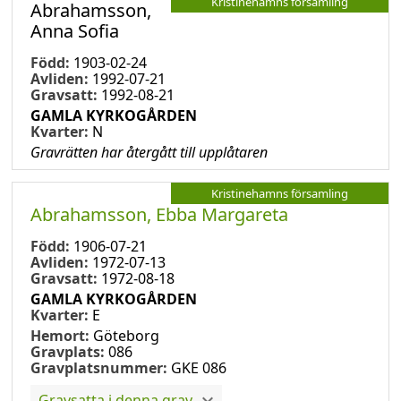
Kristinehamns församling
Abrahamsson,
Anna Sofia
Född:
1903-02-24
Avliden:
1992-07-21
Gravsatt:
1992-08-21
GAMLA KYRKOGÅRDEN
Kvarter:
N
Gravrätten har återgått till upplåtaren
Kristinehamns församling
Abrahamsson, Ebba Margareta
Född:
1906-07-21
Avliden:
1972-07-13
Gravsatt:
1972-08-18
GAMLA KYRKOGÅRDEN
Kvarter:
E
Hemort:
Göteborg
Gravplats:
086
Gravplatsnummer:
GKE 086
Gravsatta i denna grav