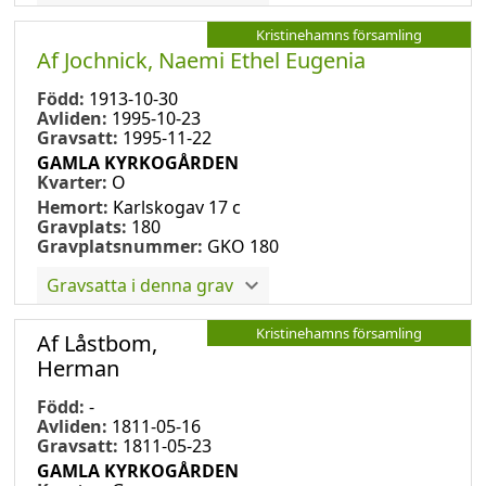
Kristinehamns församling
Af Jochnick, Naemi Ethel Eugenia
Född:
1913-10-30
Avliden:
1995-10-23
Gravsatt:
1995-11-22
GAMLA KYRKOGÅRDEN
Kvarter:
O
Hemort:
Karlskogav 17 c
Gravplats:
180
Gravplatsnummer:
GKO 180
Gravsatta i denna grav
Kristinehamns församling
Af Låstbom,
Herman
Född:
-
Avliden:
1811-05-16
Gravsatt:
1811-05-23
GAMLA KYRKOGÅRDEN