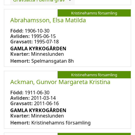
Kristinehamns församling
Abrahamsson, Elsa Matilda
Född:
1906-10-30
Avliden:
1995-06-15
Gravsatt:
1995-07-18
GAMLA KYRKOGÅRDEN
Kvarter:
Minneslunden
Hemort:
Spelmansgatan 8h
Kristinehamns församling
Ackman, Gunvor Margareta Kristina
Född:
1911-06-30
Avliden:
2011-03-14
Gravsatt:
2011-06-16
GAMLA KYRKOGÅRDEN
Kvarter:
Minneslunden
Hemort:
Kristinehamns församling