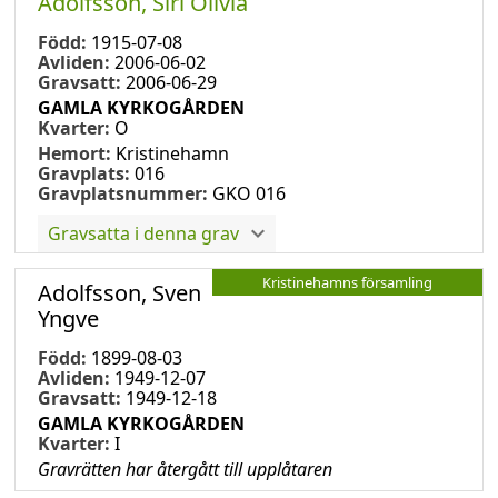
Adolfsson, Siri Olivia
Född:
1915-07-08
Avliden:
2006-06-02
Gravsatt:
2006-06-29
GAMLA KYRKOGÅRDEN
Kvarter:
O
Hemort:
Kristinehamn
Gravplats:
016
Gravplatsnummer:
GKO 016
Gravsatta i denna grav
Kristinehamns församling
Adolfsson, Sven
Yngve
Född:
1899-08-03
Avliden:
1949-12-07
Gravsatt:
1949-12-18
GAMLA KYRKOGÅRDEN
Kvarter:
I
Gravrätten har återgått till upplåtaren