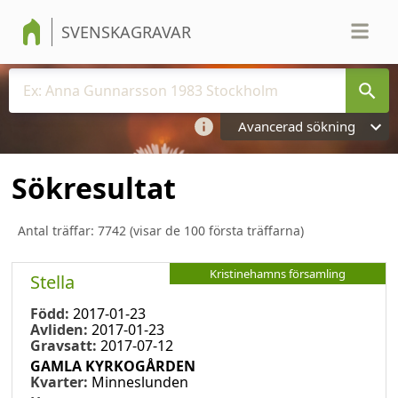
SVENSKAGRAVAR
Avancerad sökning
Sökresultat
Antal träffar:
7742
(visar de 100 första träffarna)
Kristinehamns församling
Stella
Född:
2017-01-23
Avliden:
2017-01-23
Gravsatt:
2017-07-12
GAMLA KYRKOGÅRDEN
Kvarter:
Minneslunden