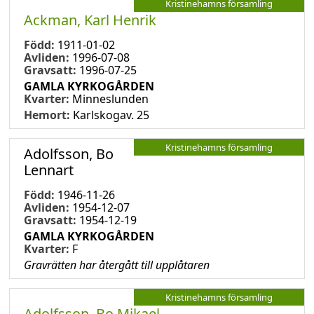
Kristinehamns församling
Ackman, Karl Henrik
Född:
1911-01-02
Avliden:
1996-07-08
Gravsatt:
1996-07-25
GAMLA KYRKOGÅRDEN
Kvarter:
Minneslunden
Hemort:
Karlskogav. 25
Kristinehamns församling
Adolfsson, Bo
Lennart
Född:
1946-11-26
Avliden:
1954-12-07
Gravsatt:
1954-12-19
GAMLA KYRKOGÅRDEN
Kvarter:
F
Gravrätten har återgått till upplåtaren
Kristinehamns församling
Adolfsson, Bo Mikael