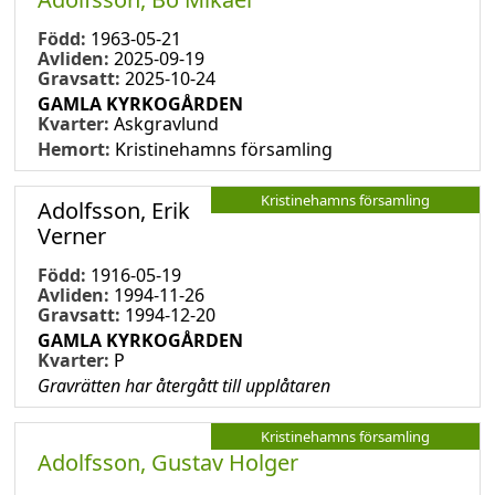
Född:
1963-05-21
Avliden:
2025-09-19
Gravsatt:
2025-10-24
GAMLA KYRKOGÅRDEN
Kvarter:
Askgravlund
Hemort:
Kristinehamns församling
Kristinehamns församling
Adolfsson, Erik
Verner
Född:
1916-05-19
Avliden:
1994-11-26
Gravsatt:
1994-12-20
GAMLA KYRKOGÅRDEN
Kvarter:
P
Gravrätten har återgått till upplåtaren
Kristinehamns församling
Adolfsson, Gustav Holger